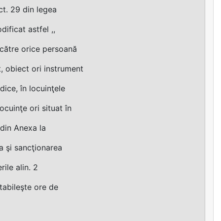
pct. 29 din legea
ificat astfel ,,
e către orice persoană
, obiect ori instrument
dice, în locuinţele
ocuinţe ori situat în
 din Anexa la
a şi sancţionarea
ile alin. 2
stabileşte ore de