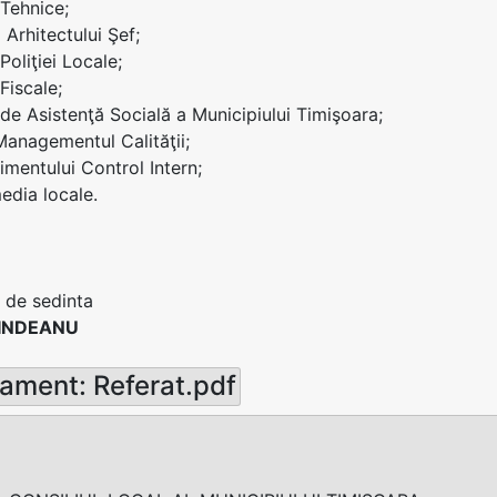
 Tehnice;
i Arhitectului Şef;
 Poliţiei Locale;
 Fiscale;
i de Asistenţă Socială a Municipiului Timişoara;
 Managementul Calităţii;
mentului Control Intern;
edia locale.
 de sedinta
RINDEANU
ament: Referat.pdf
od FP 53 – 