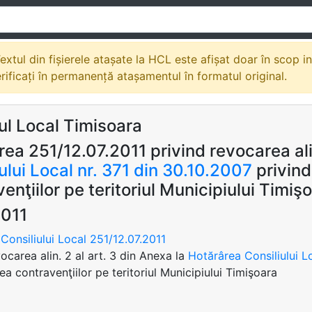
extul din fișierele atașate la HCL este afișat doar în scop i
erificați în permanență atașamentul în formatul original.
ul Local Timisoara
ea 251/12.07.2011 privind revocarea alin
ului Local nr. 371 din 30.10.2007
privind
enţiilor pe teritoriul Municipiului Timiş
2011
Consiliului Local 251/12.07.2011
vocarea alin. 2 al art. 3 din Anexa la
Hotărârea Consiliului L
ea contravenţiilor pe teritoriul Municipiului Timişoara