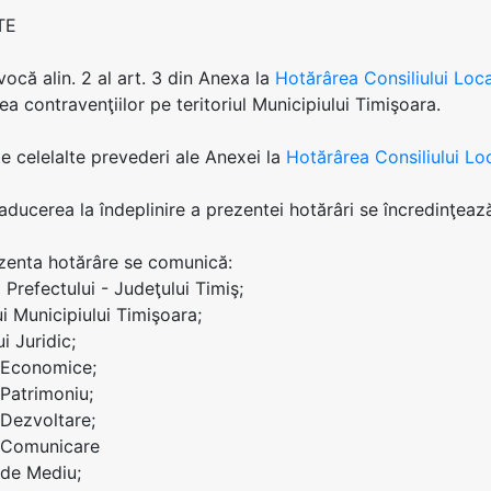
TE
vocă alin. 2 al art. 3 din Anexa la
Hotărârea Consiliului Loca
ea contravenţiilor pe teritoriul Municipiului Timişoara.
te celelalte prevederi ale Anexei la
Hotărârea Consiliului Lo
 aducerea la îndeplinire a prezentei hotărâri se încredinţează
ezenta hotărâre se comunică:
ei Prefectului - Judeţului Timiş;
ui Municipiului Timişoara;
ui Juridic;
i Economice;
 Patrimoniu;
 Dezvoltare;
i Comunicare
i de Mediu;