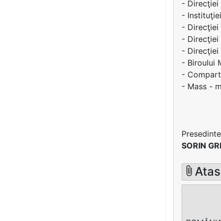
- Direcţiei
- Instituţie
- Direcţiei
- Direcţiei
- Direcţie
- Biroului
- Comparti
- Mass - m
Presedinte
SORIN G
Atas
C