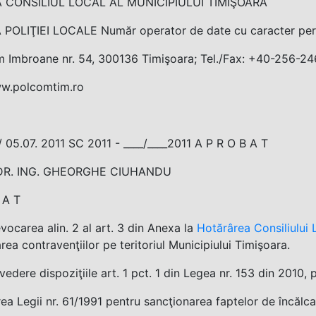
 CONSILIUL LOCAL AL MUNICIPIULUI TIMIŞOARA
 POLIŢIEI LOCALE Număr operator de date cu caracter per
m Imbroane nr. 54, 300136 Timişoara; Tel./Fax: +40-256-246
w.polcomtim.ro
_/ 05.07. 2011 SC 2011 - ____/____2011 A P R O B A T
DR. ING. GHEORGHE CIUHANDU
 A T
evocarea alin. 2 al art. 3 din Anexa la
Hotărârea Consiliului 
rea contravenţiilor pe teritoriul Municipiului Timişoara.
vedere dispoziţiile art. 1 pct. 1 din Legea nr. 153 din 2010, 
ea Legii nr. 61/1991 pentru sancţionarea faptelor de încălc