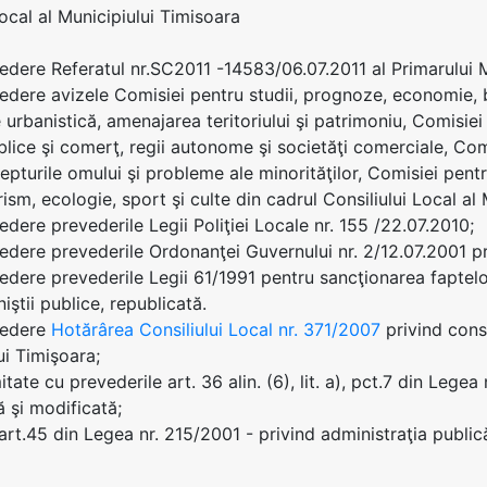
Local al Municipiului Timisoara
edere Referatul nr.SC2011 -14583/06.07.2011 al Primarului
edere avizele Comisiei pentru studii, prognoze, economie, b
 urbanistică, amenajarea teritoriului şi patrimoniu, Comisiei
ublice şi comerţ, regii autonome şi societăţi comerciale, Comi
epturile omului şi probleme ale minorităţilor, Comisiei pentr
rism, ecologie, sport şi culte din cadrul Consiliului Local al
edere prevederile Legii Poliţiei Locale nr. 155 /22.07.2010;
edere prevederile Ordonanţei Guvernului nr. 2/12.07.2001 priv
edere prevederile Legii 61/1991 pentru sancţionarea faptelo
iniştii publice, republicată.
vedere
Hotărârea Consiliului Local nr. 371/2007
privind const
ui Timişoara;
tate cu prevederile art. 36 alin. (6), lit. a), pct.7 din Legea
ă şi modificată;
 art.45 din Legea nr. 215/2001 - privind administraţia public