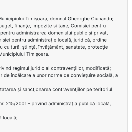
 Municipiului Timişoara, domnul Gheorghe Ciuhandu;
uget, finanţe, impozite si taxe, Comisiei pentru
 pentru administrarea domeniului public şi privat,
siei pentru administraţie locală, juridică, ordine
u cultură, ştiinţă, învăţământ, sanatate, protecţie
 Municipiului Timişoara.
ind regimul juridic al contravenţiilor, modificată;
r de încălcare a unor norme de convieţuire socială, a
atarea şi sancţionarea contravenţiilor pe teritoriul
 nr. 215/2001 - privind administraţia publică locală,
ă locală;