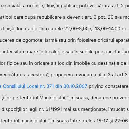
e socială, a ordinii şi liniştii publice, potrivit cărora art. 2 
articol care după republicare a devenit art. 3 pct. 26 s-a mod
a liniştii locatarilor între orele 22,00-8,00 şi 13,00-14,00 d
ucerea de zgomote, larmă sau prin folosirea oricărui aparat
 intensitate mare în localurile sau în sediile persoanelor juri
or fizice sau în oricare alt loc din imobile cu destinaţia de l
vecinătate a acestora”, propunem revocarea alin. 2 al art.3
 Consiliului Local nr. 371 din 30.10.2007
privind constatare
ţiilor pe teritoriul Municipiului Timişoara, deoarece preveder
 dispoziţiilor legii nr. 61/1991 mai sus menţionate, întrucât 
 teritoriul municipiului Timişoara între orele : 15-17 şi 22-06.