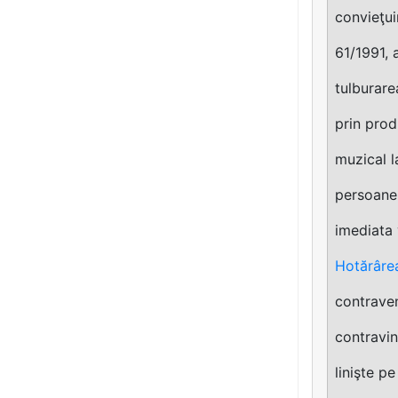
convieţuir
61/1991, 
tulburare
prin prod
muzical la
persoanel
imediata 
Hotărârea
contraven
contravin
linişte pe