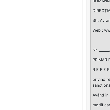
ROMÂNIA
DIRECŢIA
Str. Avra
Web : ww
Nr. _____
PRIMAR 
R E F E R
privind r
sancţiona
Având în 
modificar