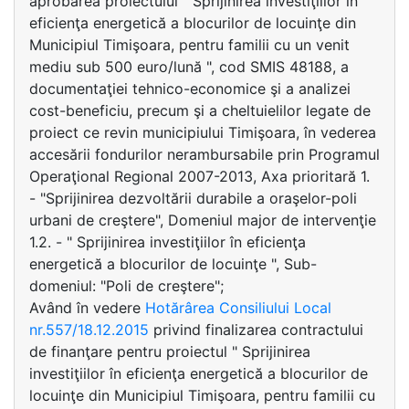
aprobarea proiectului " Sprijinirea investiţiilor în
eficienţa energetică a blocurilor de locuinţe din
Municipiul Timişoara, pentru familii cu un venit
mediu sub 500 euro/lună ", cod SMIS 48188, a
documentaţiei tehnico-economice şi a analizei
cost-beneficiu, precum şi a cheltuielilor legate de
proiect ce revin municipiului Timişoara, în vederea
accesării fondurilor nerambursabile prin Programul
Operaţional Regional 2007-2013, Axa prioritară 1.
- "Sprijinirea dezvoltării durabile a oraşelor-poli
urbani de creştere", Domeniul major de intervenţie
1.2. - " Sprijinirea investiţiilor în eficienţa
energetică a blocurilor de locuinţe ", Sub-
domeniul: "Poli de creştere";
Având în vedere
Hotărârea Consiliului Local
nr.557/18.12.2015
privind finalizarea contractului
de finanţare pentru proiectul " Sprijinirea
investiţiilor în eficienţa energetică a blocurilor de
locuinţe din Municipiul Timişoara, pentru familii cu