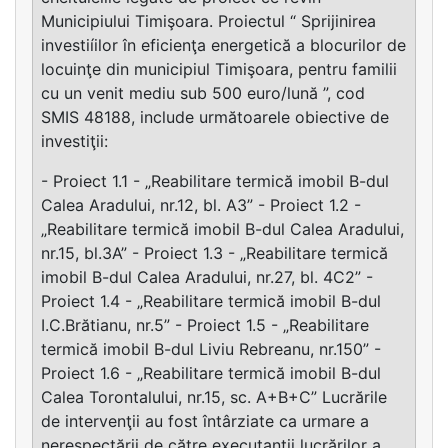
Municipiului Timişoara. Proiectul “ Sprijinirea
investiíilor în eficienţa energetică a blocurilor de
locuinţe din municipiul Timişoara, pentru familii
cu un venit mediu sub 500 euro/lună ”, cod
SMIS 48188, include următoarele obiective de
investiţii:
- Proiect 1.1 - „Reabilitare termică imobil B-dul
Calea Aradului, nr.12, bl. A3” - Proiect 1.2 -
„Reabilitare termică imobil B-dul Calea Aradului,
nr.15, bl.3A” - Proiect 1.3 - „Reabilitare termică
imobil B-dul Calea Aradului, nr.27, bl. 4C2” -
Proiect 1.4 - „Reabilitare termică imobil B-dul
I.C.Brătianu, nr.5” - Proiect 1.5 - „Reabilitare
termică imobil B-dul Liviu Rebreanu, nr.150” -
Proiect 1.6 - „Reabilitare termică imobil B-dul
Calea Torontalului, nr.15, sc. A+B+C” Lucrările
de intervenţii au fost întârziate ca urmare a
nerespectării de către executanţii lucrărilor a