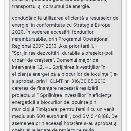
transportul şi consumul de energie.
conducând la utilizarea eficientă a resurselor de
energie, în conformitate cu Strategia Europa
2020. În vederea accesării fondurilor
nerambursabile, prin Programul Operaţional
Regional 2007-2013, Axa prioritară 1. -
"Sprijinirea dezvoltării durabile a oraşelor-poli
urbani de creştere", Domeniul major de
intervenţie 1.2. – „ Sprijinirea investiţiilor în
eficienţa energetică a blocurilor de locuinţe ”, s-
a aprobat, prin HCLMT nr. 316/30.05.2013
cererea de finanţare necesară realizării
proiectului “ Sprijinirea investiíilor în eficienţa
energetică a blocurilor de locuinţe din
municipiul Timişoara, pentru familii cu un venit
mediu sub 500 euro/lună ”, cod SMIS 48188. De
asemenea prin aceeaşi hotărâre s-au aprobat şi
cheltuielile legate de proiect ce revin