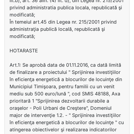
lit.b), art. 36 alin. (4) lit. d), din Legea nr. 215/2001
privind administratia publica locala, republicată şi
modificată;
În temeiul art.45 din Legea nr. 215/2001 privind
administraţia publică locală, republicată şi
modificată;
HOTARASTE
Art.1: Se aprobă data de 01.11.2016, ca dată limită
de finalizare a proiectului " Sprijinirea investiţiilor
în eficienţa energetică a blocurilor de locuinţe din
Municipiul Timişoara, pentru familii cu un venit
mediu sub 500 euro/lună ", cod SMIS 48188, Axa
prioritară 1 "Sprijinirea dezvoltarii durabile a
oraşelor - Poli Urbani de Creştere", Domeniul
major de intervenţie 1.2. - " Sprijinirea investiţiilor
în eficienţa energetică a blocurilor de locuinţe " cu
atingerea obiectivelor şi realizarea indicatorilor