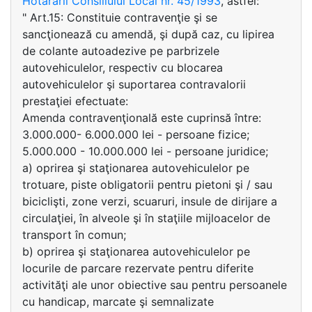
Hotărârii Consiliului Local nr. 45/1993
, astfel:
" Art.15: Constituie contravenţie şi se
sancţionează cu amendă, şi după caz, cu lipirea
de colante autoadezive pe parbrizele
autovehiculelor, respectiv cu blocarea
autovehiculelor şi suportarea contravalorii
prestaţiei efectuate:
Amenda contravenţională este cuprinsă între:
3.000.000- 6.000.000 lei - persoane fizice;
5.000.000 - 10.000.000 lei - persoane juridice;
a) oprirea şi staţionarea autovehiculelor pe
trotuare, piste obligatorii pentru pietoni şi / sau
biciclişti, zone verzi, scuaruri, insule de dirijare a
circulaţiei, în alveole şi în staţiile mijloacelor de
transport în comun;
b) oprirea şi staţionarea autovehiculelor pe
locurile de parcare rezervate pentru diferite
activităţi ale unor obiective sau pentru persoanele
cu handicap, marcate şi semnalizate