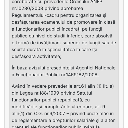
coroborate cu prevederile Ordinului ANFP
nr.10280/2008 privind aprobarea
Regulamentului-cadru pentru organizarea şi
desfăşurarea examenului de promovare în clasă
a funcţionarilor publici încadraţi pe funcţii
publice cu nivel de studii inferior, care absolvă
o formă de învăţământ superior de lungă sau de
scurtă durată în specialitatea în care îşî
desfăşoară activitatea;
În baza avizului preşedintelui Agenţiei Naţionale
a Funcţionarior Publici nr.1469182/2008;
Având în vedere prevederile art.61 alin (1) lit. a)
din Legea nr.188/1999 privind Satutul
funcţionarilor publici republicată, cu
modificările şi completările ulterioare; art.9
alin(1) din O.G. nr.6/2007 – privind unele măsuri
de reglementare a drepturilor salariale şi a altor
drepturi ale funcţionarilor publici până la