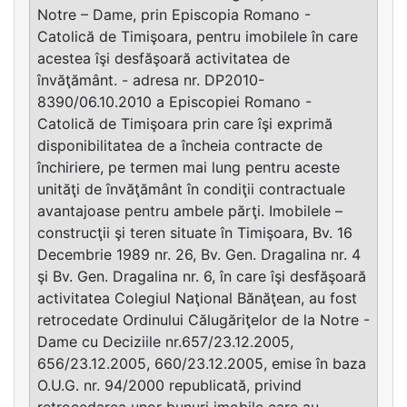
Notre – Dame, prin Episcopia Romano -
Catolică de Timişoara, pentru imobilele în care
acestea îşi desfăşoară activitatea de
învăţământ. - adresa nr. DP2010-
8390/06.10.2010 a Episcopiei Romano -
Catolică de Timişoara prin care îşi exprimă
disponibilitatea de a încheia contracte de
închiriere, pe termen mai lung pentru aceste
unităţi de învăţământ în condiţii contractuale
avantajoase pentru ambele părţi. Imobilele –
construcţii şi teren situate în Timişoara, Bv. 16
Decembrie 1989 nr. 26, Bv. Gen. Dragalina nr. 4
şi Bv. Gen. Dragalina nr. 6, în care îşi desfăşoară
activitatea Colegiul Naţional Bănăţean, au fost
retrocedate Ordinului Călugăriţelor de la Notre -
Dame cu Deciziile nr.657/23.12.2005,
656/23.12.2005, 660/23.12.2005, emise în baza
O.U.G. nr. 94/2000 republicată, privind
retrocedarea unor bunuri imobile care au