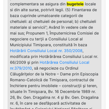
complementara se asigura din
bugetele
locale
si din alte surse, potrivit legii. (5) Finantarea de
baza cuprinde urmatoarele categorii de
cheltuieli: a) cheltuieli de personal; b) cheltuieli
materiale si servicii”; Având în vedere cele de
mai sus; Propunem 1, Împuternicirea Comisiei de
negociere cu terţii a Consiliului Local al
Municipiului Timişoara, constituită în baza
Hotărârii Consiliului Local nr. 350/2008
,
modificata prin Hotărârârea Consiliului Local nr.
66/2009 şi prin
Hotărârea Consiliului Local
nr.379/2010
, să negocieze cu Ordinul
Călugăriţelor de la Notre – Dame prin Episcopia
Romano-Catolică de Timişoara, contractul de
închiriere pentru imobilele – construcţii şi teren,
situate în Timişoara, Bv. 16 Decembrie 1989 nr.
26, Bv. Gen. Dragalina nr. 4 şi Bv. Gen. Dragalina
nr. 6, în care se desfăşoară activitatea de
învăţământ a Colegiului Naţional Bănăţean şi