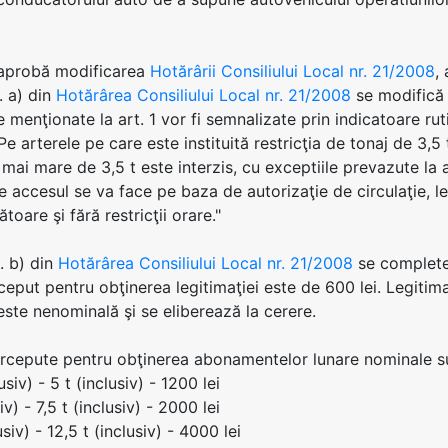
 aprobă modificarea
Hotărârii Consiliului Local nr. 21/2008
, 
t. a) din
Hotărârea Consiliului Local nr. 21/2008
se modifică 
le menţionate la art. 1 vor fi semnalizate prin indicatoare ru
 Pe arterele pe care este instituită restricţia de tonaj de 3
mai mare de 3,5 t este interzis, cu exceptiile prevazute la ar
e accesul se va face pe baza de autorizaţie de circulaţie, l
oare şi fără restricţii orare."
t. b) din
Hotărârea Consiliului Local nr. 21/2008
se complet
rceput pentru obţinerea legitimaţiei este de 600 lei. Legiti
este nenominală şi se eliberează la cerere.
ercepute pentru obţinerea abonamentelor lunare nominale s
usiv) - 5 t (inclusiv) - 1200 lei
iv) - 7,5 t (inclusiv) - 2000 lei
usiv) - 12,5 t (inclusiv) - 4000 lei