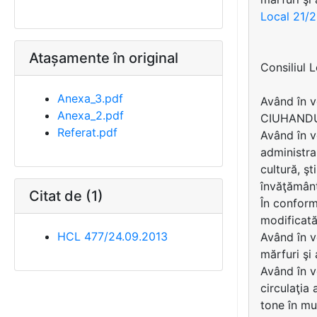
Local 21/
Atașamente în original
Consiliul 
Anexa_3.pdf
Având în v
Anexa_2.pdf
CIUHAND
Referat.pdf
Având în v
administra
cultură, şt
învăţământ,
Citat de (1)
În conform
modificată
HCL 477/24.09.2013
Având în 
mărfuri şi
Având în 
circulaţia
tone în mu