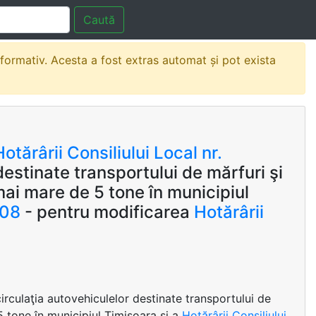
Caută
nformativ. Acesta a fost extras automat și pot exista
Hotărârii Consiliului Local nr.
destinate transportului de mărfuri şi
mai mare de 5 tone în municipiul
008
- pentru modificarea
Hotărârii
circulaţia autovehiculelor destinate transportului de
5 tone în municipiul Timişoara şi a
Hotărârii Consiliului