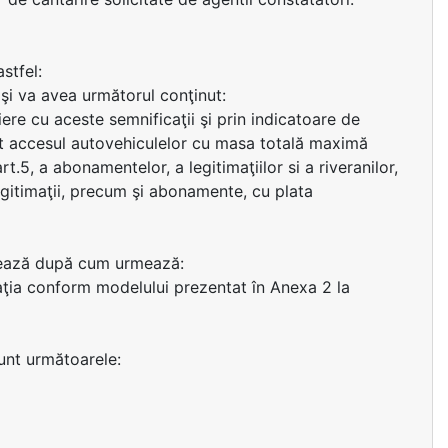
astfel:
şi va avea următorul conţinut:
tiere cu aceste semnificaţii şi prin indicatoare de
,5 t accesul autovehiculelor cu masa totală maximă
t.5, a abonamentelor, a legitimaţiilor si a riveranilor,
egitimaţii, precum şi abonamente, cu plata
ează după cum urmează:
maţia conform modelului prezentat în Anexa 2 la
unt următoarele: