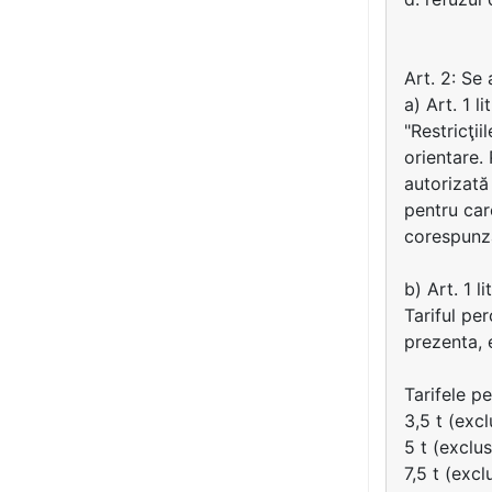
Art. 2: Se
a) Art. 1 li
"Restricţii
orientare.
autorizată 
pentru car
corespunzăt
b) Art. 1 li
Tariful pe
prezenta, 
Tarifele p
3,5 t (excl
5 t (exclus
7,5 t (excl