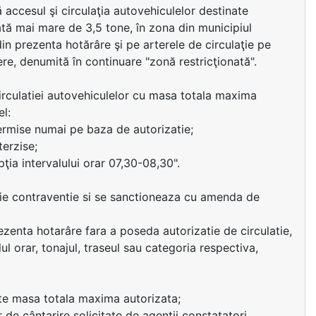
 accesul şi circulaţia autovehiculelor destinate
ată mai mare de 3,5 tone, în zona din municipiul
din prezenta hotărâre şi pe arterele de circulaţie pe
iere, denumită în continuare "zonă restricţionată".
circulatiei autovehiculelor cu masa totala maxima
el:
permise numai pe baza de autorizatie;
terzise;
pţia intervalului orar 07,30-08,30".
ituie contraventie si se sanctioneaza cu amenda de
rezenta hotarâre fara a poseda autorizatie de circulatie,
l orar, tonajul, traseul sau categoria respectiva,
te masa totala maxima autorizata;
de cântarire solicitate de agentii constatatori.