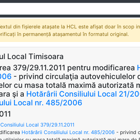
extul din fișierele atașate la HCL este afișat doar în scop i
erificați în permanență atașamentul în formatul original.
ul Local Timisoara
rea 379/29.11.2011 pentru modificarea
006
- privind circulaţia autovehiculelor 
jelor cu masa totală maximă autorizată 
ara şi a
Hotărârii Consiliului Local 21/2
iului Local nr. 485/2006
2011
Consiliului Local 379/29.11.2011
dificarea
Hotărârii Consiliului Local nr. 485/2006
- privind 
 a utilajelor cu masa totală maximă autorizată mai mare de 