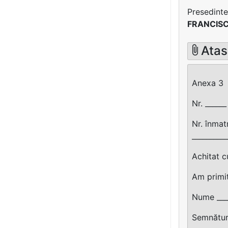
Presedinte
FRANCIS
Atas
Anexa 3
Nr. ______
Nr. înmat
__________
Achitat cu
Am primi
Nume ____
Semnătura