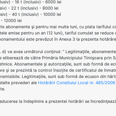
lusiv) - 16 t (inclusiv) - 6000 lei
siv) - 22 t (inclusiv) - 8000 lei
siv) - 40 t (inclusiv) - 10000 lei
 - 12000 lei
te abonamente şi pentru mai multe luni, cu plata tarifului 
le emise pentru un an (12 luni), tariful cumulat se reduce
onamentului este prevăzut în Anexa 3 la prezenta hotărâre
lit. d) va avea următorul conţinut: " Legitimaţiile, abonament
e eliberează de către Primăria Municipiului Timişoara prin 
Tehnice. Abonamentele şi autorizaţiile, sunt sub formă de ecu
re şi se prezintă la control însoţite de certificatul de înma
nsmisibile. Legitimaţiile, sunt sub formă de ecuson din hârtie
lelalte prevederi ale
Hotărârii Consiliului Local nr. 485/2006
te.
 aducerea la îndeplinire a prezentei hotărâri se încredinţeaz