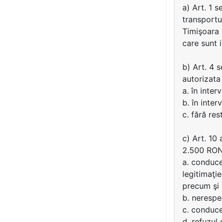
a) Art. 1 
transportu
Timişoara 
care sunt i
b) Art. 4 
autorizata
a. în inte
b. în inter
c. fără res
c) Art. 10
2.500 RON
a. conduce
legitimaţi
precum şi 
b. nerespec
c. conduce
d. refuzul