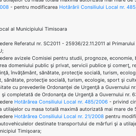
2008
- pentru modificarea
Hotărârii Consiliului Local nr. 4
Local al Municipiului Timisoara
edere Referatul nr. SC2011 - 25936/22.11.2011 al Primarul
U;
edere avizele Comisiei pentru studii, prognoze, economie, b
rea domeniului public şi privat, servicii publice şi comerţ, 
iinţă, învăţământ, sănătate, protecţie socială, turism, ecologi
 sănătate, protecţie socială, turism, ecologie, sport şi cult
itate cu prevederile Ordonanţei de Urgenţă a Guvernului nr.
 şi completată de Ordonanţa de Urgenţă a Guvernului nr. 
vedere
Hotărârea Consiliului Local nr. 485/2006
- privind ci
 a utilajelor cu masa totală maximă autorizată mai mare de 5
vedere
Hotărârea Consiliului Local nr. 21/2008
pentru modif
 autovehiculelor destinate transportului de mărfuri şi a uti
nicipiul Timişoara;