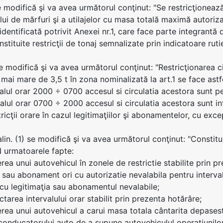
se modifică şi va avea următorul conţinut: "Se restricţionează
lui de mărfuri şi a utilajelor cu masa totală maximă autoriz
identificată potrivit Anexei nr.1, care face parte integrantă 
nstituite restricţii de tonaj semnalizate prin indicatoare rut
se modifică şi va avea următorul conţinut: "Restricţionarea 
 mai mare de 3,5 t în zona nominalizată la art.1 se face astf
rvalul orar 2000 ÷ 0700 accesul si circulatia acestora sunt 
valul orar 0700 ÷ 2000 accesul si circulatia acestora sunt in
tricţii orare în cazul legitimaţiilor şi abonamentelor, cu exce
 alin. (1) se modifică şi va avea următorul conţinut: "Const
 urmatoarele fapte:
rea unui autovehicul în zonele de restrictie stabilite prin p
e sau abonament ori cu autorizatie nevalabila pentru intervalu
cu legitimaţia sau abonamentul nevalabile;
tarea intervalului orar stabilit prin prezenta hotărâre;
rea unui autovehicul a carui masa totala cântarita depases
 conducatorului auto de a supune autovehiculul operatiunilor 