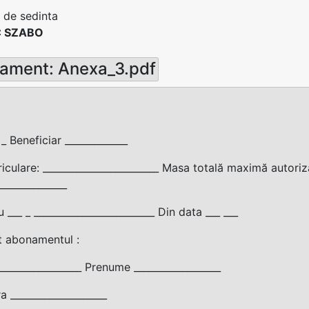
 de sedinta
C SZABO
ament: Anexa_3.pdf
 _ Beneficiar _____________
riculare: ________________________ Masa totală maximă autoriza
______________
 ___ _ _________________________ Din data ___ ___
t abonamentul :
________________ Prenume __________________
 ____________________