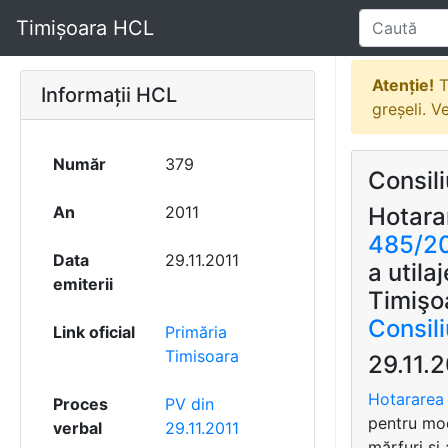
Timișoara HCL
Atenție!
T
Informații HCL
greșeli. V
Număr
379
Consili
An
2011
Hotara
485/2
Data
29.11.2011
a utila
emiterii
Timişo
Consil
Link oficial
Primăria
Timisoara
29.11.
Hotararea 
Proces
PV din
pentru mo
verbal
29.11.2011
mărfuri şi