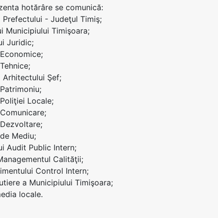
ezenta hotărâre se comunică:
ei Prefectului - Judeţul Timiş;
ui Municipiului Timişoara;
ui Juridic;
i Economice;
 Tehnice;
i Arhitectului Şef;
 Patrimoniu;
 Poliţiei Locale;
i Comunicare;
 Dezvoltare;
i de Mediu;
ui Audit Public Intern;
 Managementul Calităţii;
mentului Control Intern;
Rutiere a Municipiului Timişoara;
edia locale.