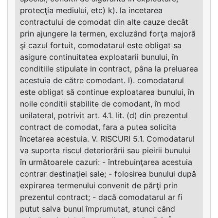
protecţia mediului, etc) k). la incetarea
contractului de comodat din alte cauze decât
prin ajungere la termen, excluzând forţa majoră
şi cazul fortuit, comodatarul este obligat sa
asigure continuitatea exploatarii bunului, în
conditiile stipulate in contract, pâna la preluarea
acestuia de către comodant. l). comodatarul
este obligat să continue exploatarea bunului, în
noile conditii stabilite de comodant, în mod
unilateral, potrivit art. 4.1. lit. (d) din prezentul
contract de comodat, fara a putea solicita
încetarea acestuia. V. RISCURI 5.1. Comodatarul
va suporta riscul deteriorării sau pieirii bunului
în următoarele cazuri: - întrebuinţarea acestuia
contrar destinaţiei sale; - folosirea bunului după
expirarea termenului convenit de părţi prin
prezentul contract; - dacă comodatarul ar fi
putut salva bunul împrumutat, atunci când