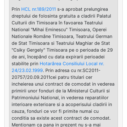
Prin
HCL nr.189/2011
s-a aprobat prelungirea
dreptului de folosinta gratuita a cladirii Palatul
Culturii din Timisoara în favoarea Teatrului
National "Mihai Eminescu" Timisoara, Operei
Nationale Române Timisoara, Teatrului German
de Stat Timisoara si Teatrului Maghiar de Stat
"Csiky Gergely" Timisoara pe o perioada de 29
de ani, începând cu data expirarii perioadei
stabilite prin
Hotarârea Consiliului Local nr.
24/23.02.1999
. Prin adresa cu nr.SC2011-
20757/20.09.2011cei patru titulari cer
incheierea unui contract de comodat in vederea
primirii unor fonduri de la Ministerul Culturii si
Patrimoniului National, in vederea reparatiilor
interioare exterioare si a acoperisului cladirii in
cauza, fonduri ce vor fi primite numai cu
conditia sa existe acest contract de comodat.
Mentionam ca pana in prezent nu s-a mai