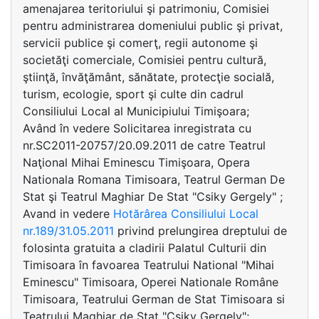
amenajarea teritoriului şi patrimoniu, Comisiei
pentru administrarea domeniului public şi privat,
servicii publice şi comerţ, regii autonome şi
societăţi comerciale, Comisiei pentru cultură,
ştiinţă, învăţământ, sănătate, protecţie socială,
turism, ecologie, sport şi culte din cadrul
Consiliului Local al Municipiului Timişoara;
Având în vedere Solicitarea inregistrata cu
nr.SC2011-20757/20.09.2011 de catre Teatrul
Naţional Mihai Eminescu Timişoara, Opera
Nationala Romana Timisoara, Teatrul German De
Stat şi Teatrul Maghiar De Stat "Csiky Gergely" ;
Avand in vedere
Hotărârea Consiliului Local
nr.189/31.05.2011
privind prelungirea dreptului de
folosinta gratuita a cladirii Palatul Culturii din
Timisoara în favoarea Teatrului National "Mihai
Eminescu" Timisoara, Operei Nationale Române
Timisoara, Teatrului German de Stat Timisoara si
Teatrului Maghiar de Stat "Csiky Gergely";