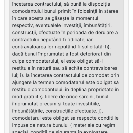
încetarea contractului, să pună la dispoziţia
comodantului bunul primit în folosinţă în starea
în care acesta se găseşte la momentul
respectiv, eventualele investiţii, îmbunătăţiri,
construcţii, efectuate în perioada de derulare a
contractului neputând fi ridicate, iar
contravaloarea lor neputând fi solicitată; h).
dacă bunul împrumutat a fost deteriorat din
culpa comodatarului, el este obligat să-l
restituie în natură sau să achite contravaloarea
lui; i). la încetarea contractului de comodat prin
ajungere la termen comodatarul este obligat să
restituie comodantului, în deplina proprietate in
mod gratuit şi libere de orice sarcini, bunul
împrumutat precum şi toate investiţiile,
îmbunătăţirile, construcţiile efectuate. j).
comodatarul este obligat sa respecte conditiile
impuse de natura bunului ( materiale cu regim
special, conditii de siguranta în exploatare,