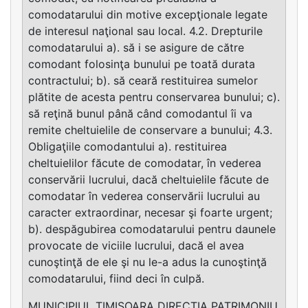
comodatarului din motive excepţionale legate
de interesul naţional sau local. 4.2. Drepturile
comodatarului a). să i se asigure de către
comodant folosinţa bunului pe toată durata
contractului; b). să ceară restituirea sumelor
plătite de acesta pentru conservarea bunului; c).
să reţină bunul până când comodantul îi va
remite cheltuielile de conservare a bunului; 4.3.
Obligaţiile comodantului a). restituirea
cheltuielilor făcute de comodatar, în vederea
conservării lucrului, dacă cheltuielile făcute de
comodatar în vederea conservării lucrului au
caracter extraordinar, necesar şi foarte urgent;
b). despăgubirea comodatarului pentru daunele
provocate de viciile lucrului, dacă el avea
cunoştinţă de ele şi nu le-a adus la cunoştinţă
comodatarului, fiind deci în culpă.
MUNICIPIUL TIMISOARA DIRECTIA PATRIMONIU