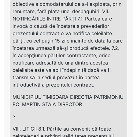
obiective a comodatarului de a-l exploata, prin
renuntare, fără plata unei despagubiri; VII.
NOTIFICĂRILE ÎNTRE PĂRŢI 7.1. Partea care
invocă o cauză de încetare a prevederilor
prezentului contract o va notifica celeilalte
părţi, cu cel puţin 15 zile înainte de data la care
încetarea urmează să-şi producă efectele. 7.2.
În accepţiunea părţilor contractante, orice
notificare adresată de una dintre acestea
celeilalte este valabil îndeplinită dacă va fi
transmisă la sediul prevăzut în partea
introductivă a prezentului contract.
MUNICIPIUL TIMISOARA DIRECTIA PATRIMONIU
EC. MARTIN STAIA DIRECTOR
3
VIII. LITIGII 8.1. Părţile au convenit că toate
neînţelegerile privind validitatea prezentului