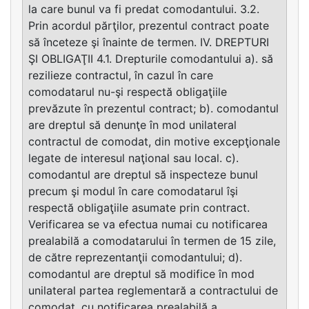
la care bunul va fi predat comodantului. 3.2.
Prin acordul părţilor, prezentul contract poate
să înceteze şi înainte de termen. IV. DREPTURI
ŞI OBLIGAŢII 4.1. Drepturile comodantului a). să
rezilieze contractul, în cazul în care
comodatarul nu-şi respectă obligaţiile
prevăzute în prezentul contract; b). comodantul
are dreptul să denunţe în mod unilateral
contractul de comodat, din motive excepţionale
legate de interesul naţional sau local. c).
comodantul are dreptul să inspecteze bunul
precum şi modul în care comodatarul îşi
respectă obligaţiile asumate prin contract.
Verificarea se va efectua numai cu notificarea
prealabilă a comodatarului în termen de 15 zile,
de către reprezentanţii comodantului; d).
comodantul are dreptul să modifice în mod
unilateral partea reglementară a contractului de
comodat, cu notificarea prealabilă a