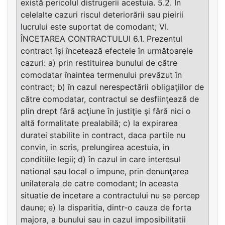
există pericolul distrugerii acestuia. 5.2. În
celelalte cazuri riscul deteriorării sau pieirii
lucrului este suportat de comodant; VI.
ÎNCETAREA CONTRACTULUI 6.1. Prezentul
contract îşi încetează efectele în următoarele
cazuri: a) prin restituirea bunului de către
comodatar înaintea termenului prevăzut în
contract; b) în cazul nerespectării obligaţiilor de
către comodatar, contractul se desfiinţează de
plin drept fără acţiune în justiţie şi fără nici o
altă formalitate prealabilă; c) la expirarea
duratei stabilite in contract, daca partile nu
convin, in scris, prelungirea acestuia, in
conditiile legii; d) în cazul in care interesul
national sau local o impune, prin denunţarea
unilaterala de catre comodant; In aceasta
situatie de incetare a contractului nu se percep
daune; e) la disparitia, dintr-o cauza de forta
majora, a bunului sau in cazul imposibilitatii