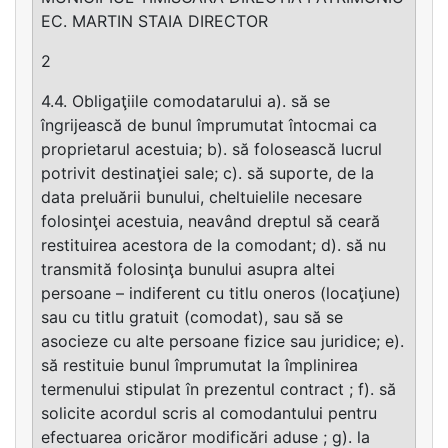
EC. MARTIN STAIA DIRECTOR
2
4.4. Obligaţiile comodatarului a). să se
îngrijească de bunul împrumutat întocmai ca
proprietarul acestuia; b). să folosească lucrul
potrivit destinaţiei sale; c). să suporte, de la
data preluării bunului, cheltuielile necesare
folosinţei acestuia, neavând dreptul să ceară
restituirea acestora de la comodant; d). să nu
transmită folosinţa bunului asupra altei
persoane – indiferent cu titlu oneros (locaţiune)
sau cu titlu gratuit (comodat), sau să se
asocieze cu alte persoane fizice sau juridice; e).
să restituie bunul împrumutat la împlinirea
termenului stipulat în prezentul contract ; f). să
solicite acordul scris al comodantului pentru
efectuarea oricăror modificări aduse ; g). la