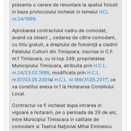
prezenta o cerere de renuntare la spatiul folosit
in baza protocolului incheiat in temeiul
HCL
nr.24/1999
.
Aprobarea contractului cadru de comodat,
avand ca obiect ,, cedarea de către comodant,
cu titlu gratuit, a dreptului de folosinţă a cladirii
Palatului Culturii din Timişoara, inscrisa in C.F.
nr.1 Timisoara, cu nr.top 249, proprietatea
Municipiului Timisoara, atribuita prin
H.C.L.
nr.24/23.02.1999
, modificata prin
H.C.L.
nr.97/03.05.2001
si
H.C.L. nr.189/31.05.2011
’’, ce
va constitui anexa nr.1 la Hotararea Consiliului
Local.
Contractul va fi incheiat dupa intrarea in
vigoare a hotararii, pe o perioada de 29 de ani,
intre Municipiul Timisoara in calitate de
comodant si Teatrul Naţional Mihai Eminescu