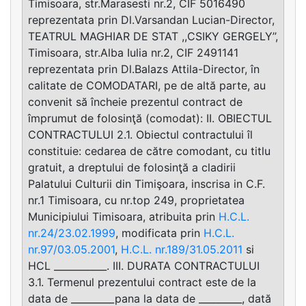
Timisoara, str.Marasesti nr.2, CIF 5016490
reprezentata prin Dl.Varsandan Lucian-Director,
TEATRUL MAGHIAR DE STAT ,,CSIKY GERGELY’’,
Timisoara, str.Alba Iulia nr.2, CIF 2491141
reprezentata prin Dl.Balazs Attila-Director, în
calitate de COMODATARI, pe de altă parte, au
convenit să încheie prezentul contract de
împrumut de folosinţă (comodat): II. OBIECTUL
CONTRACTULUI 2.1. Obiectul contractului îl
constituie: cedarea de către comodant, cu titlu
gratuit, a dreptului de folosinţă a cladirii
Palatului Culturii din Timişoara, inscrisa in C.F.
nr.1 Timisoara, cu nr.top 249, proprietatea
Municipiului Timisoara, atribuita prin
H.C.L.
nr.24/23.02.1999
, modificata prin
H.C.L.
nr.97/03.05.2001
,
H.C.L. nr.189/31.05.2011
si
HCL ___________. III. DURATA CONTRACTULUI
3.1. Termenul prezentului contract este de la
data de _________pana la data de _________, dată