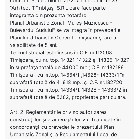
conform Proiectului nr.21/2001 întocmit de S.C.
"Arhitect Trîmbiţaş" S.R.L.care face parte
integrantă din prezenta hotărâre.
Planul Urbanistic Zonal "Mureş-Muzicescu -
Bulevardul Sudului" se va integra în prevederile
Planului Urbanistic General Timişoara şi are o
valabilitate de 5 ani.
Terenul studiat este înscris în C.F. nr.112568
Timişoara, cu nr. top. 14321-14322 şi 14325-14327
în suprafaţă totală de 44.000 mp.; C.F. nr.132189
Timişoara , cu nr.top. 14334/1 ,14328- 14333/1 în
suprafaţă totală de 41.918 mp.; şi C.F. nr.132720
Timişoara , cu nr.top. 14334/1, 14328 - 14333/2 în
suprafaţă totală de 5282, proprietate particulară.
Art. 2: Reglementările privind autorizarea
construcţiilor şi a amenajărilor vor fi aplicate în
concordanţă cu prevederile prezentului Plan
Urbanistic Zonal şi a Regulamentului Local de