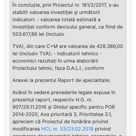
În concluzie, prin Proiectul nr. 181/2/2017, s-au
stabilit valoarea investiţiei şi următorii
indicatori: - valoarea totală estimată a
investiţiei conform devizului general, ca fiind de
503.617,86 lei (inclusiv
TVA), din care C+M are valoarea de 428.386,00
lei (inclusiv TVA); - indicatorii tehnico -
economici rezultați în urma elaborării
Proiectului tehnic, faza D.A.L.I., conform
Anexei la prezentul Raport de specialitate;
Având în vedere prevederile legale expuse în
prezentul raport, respectiv H.G. nr.
907/29.11.2016 și Ghidul specific pentru POR
2014-2020, Axa prioritară 3, Prioritatea 3.1,
apreciem că Proiectul de hotărâre privind
modificarea
HCL nr. 33/23.02.2018
privind
aprobarea documentației tehnico-economice, a