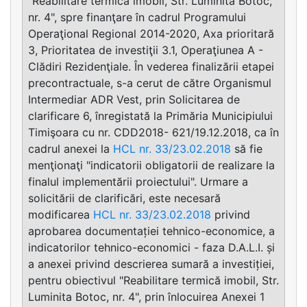
"Reabilitare termică imobil, Str. Luminita Botoc,
nr. 4", spre finanţare în cadrul Programului
Operaţional Regional 2014-2020, Axa prioritară
3, Prioritatea de investiţii 3.1, Operaţiunea A -
Clădiri Rezidenţiale. În vederea finalizării etapei
precontractuale, s-a cerut de către Organismul
Intermediar ADR Vest, prin Solicitarea de
clarificare 6, înregistată la Primăria Municipiului
Timişoara cu nr. CDD2018- 621/19.12.2018, ca în
cadrul anexei la
HCL nr. 33/23.02.2018
să fie
menţionaţi "indicatorii obligatorii de realizare la
finalul implementării proiectului". Urmare a
solicitării de clarificări, este necesară
modificarea
HCL nr. 33/23.02.2018
privind
aprobarea documentației tehnico-economice, a
indicatorilor tehnico-economici - faza D.A.L.I. și
a anexei privind descrierea sumară a investiției,
pentru obiectivul "Reabilitare termică imobil, Str.
Luminita Botoc, nr. 4", prin înlocuirea Anexei 1