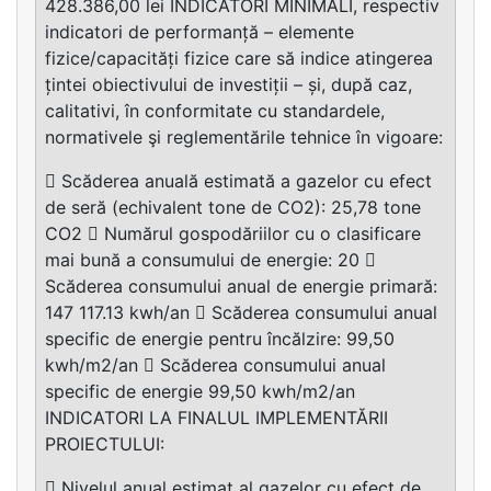
428.386,00 lei INDICATORI MINIMALI, respectiv
indicatori de performanță – elemente
fizice/capacități fizice care să indice atingerea
țintei obiectivului de investiții – și, după caz,
calitativi, în conformitate cu standardele,
normativele şi reglementările tehnice în vigoare:
 Scăderea anuală estimată a gazelor cu efect
de seră (echivalent tone de CO2): 25,78 tone
CO2  Numărul gospodăriilor cu o clasificare
mai bună a consumului de energie: 20 
Scăderea consumului anual de energie primară:
147 117.13 kwh/an  Scăderea consumului anual
specific de energie pentru încălzire: 99,50
kwh/m2/an  Scăderea consumului anual
specific de energie 99,50 kwh/m2/an
INDICATORI LA FINALUL IMPLEMENTĂRII
PROIECTULUI:
 Nivelul anual estimat al gazelor cu efect de