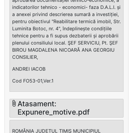
indicatorilor tehnico - economici- faza D.A.L.I. și
a anexei privind descrierea sumară a investiției,
pentru obiectivul "Reabilitare termică imobil, Str.
Luminita Botoc, nr. 4", îndeplinește condițiile
tehnice pentru a fi supus dezbaterii și aprobării
plenului consiliului local. ŞEF SERVICIU, Pt. ŞEF
BIROU MAGDALENA NICOARĂ ANA GEORGIU
CONSILIER,
ANDREI IACOB
Cod FO53-01,Ver.1
Atasament:
Expunere_motive.pdf
ROMÂNIA JUDETUL TIMIŞ MUNICIPIUL