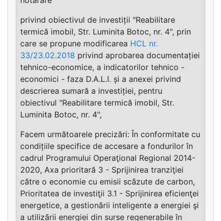
privind obiectivul de investiții "Reabilitare
termică imobil, Str. Luminita Botoc, nr. 4", prin
care se propune modificarea
HCL nr.
33/23.02.2018
privind aprobarea documentației
tehnico-economice, a indicatorilor tehnico -
economici - faza D.A.L.I. și a anexei privind
descrierea sumară a investiției, pentru
obiectivul "Reabilitare termică imobil, Str.
Luminita Botoc, nr. 4",
Facem următoarele precizări: În conformitate cu
condițiile specifice de accesare a fondurilor în
cadrul Programului Operaţional Regional 2014-
2020, Axa prioritară 3 - Sprijinirea tranziţiei
cãtre o economie cu emisii scãzute de carbon,
Prioritatea de investiţii 3.1 - Sprijinirea eficienţei
energetice, a gestionãrii inteligente a energiei şi
a utilizãrii energiei din surse regenerabile în