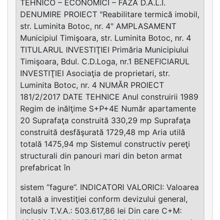
TEHNICO – ECONOMICI – FAZA D.A.L.I.
DENUMIRE PROIECT "Reabilitare termică imobil,
str. Luminita Botoc, nr. 4" AMPLASAMENT
Municipiul Timişoara, str. Luminita Botoc, nr. 4
TITULARUL INVESTIŢIEI Primăria Municipiului
Timişoara, Bdul. C.D.Loga, nr.1 BENEFICIARUL
INVESTIŢIEI Asociaţia de proprietari, str.
Luminita Botoc, nr. 4 NUMĂR PROIECT
181/2/2017 DATE TEHNICE Anul construirii 1989
Regim de inălţime S+P+4E Număr apartamente
20 Suprafaţa construită 330,29 mp Suprafaţa
construită desfăşurată 1729,48 mp Aria utilă
totală 1475,94 mp Sistemul constructiv pereţi
structurali din panouri mari din beton armat
prefabricat în
sistem ”fagure”. INDICATORI VALORICI: Valoarea
totală a investiţiei conform devizului general,
inclusiv T.V.A.: 503.617,86 lei Din care C+M: