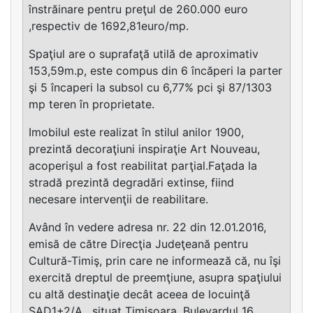
înstrăinare pentru preţul de 260.000 euro
,respectiv de 1692,81euro/mp.
Spaţiul are o suprafaţă utilă de aproximativ
153,59m.p, este compus din 6 încăperi la parter
şi 5 încaperi la subsol cu 6,77% pci şi 87/1303
mp teren în proprietate.
Imobilul este realizat în stilul anilor 1900,
prezintă decoraţiuni inspiraţie Art Nouveau,
acoperişul a fost reabilitat parţial.Faţada la
stradă prezintă degradări extinse, fiind
necesare intervenţii de reabilitare.
Având în vedere adresa nr. 22 din 12.01.2016,
emisă de către Direcţia Judeţeană pentru
Cultură-Timiş, prin care ne informează că, nu îşi
exercită dreptul de preemţiune, asupra spaţiului
cu altă destinaţie decât aceea de locuinţă
SAD1+2/A , situat Timişoara, Bulevardul 16