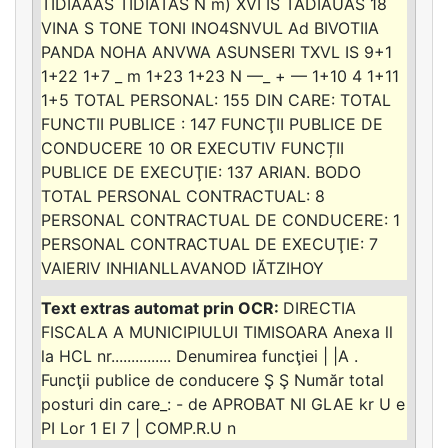
TIDIAĂAS TIDIATAS N m) XVI IS TADIAUAS 18
VINA S TONE TONI INO4SNVUL Ad BIVOTIIA
PANDA NOHA ANVWA ASUNSERI TXVL IS 9+1
1+22 1+7 _ m 1+23 1+23 N —_ + — 1+10 4 1+11
1+5 TOTAL PERSONAL: 155 DIN CARE: TOTAL
FUNCTII PUBLICE : 147 FUNCŢII PUBLICE DE
CONDUCERE 10 OR EXECUTIV FUNCȚII
PUBLICE DE EXECUŢIE: 137 ARIAN. BODO
TOTAL PERSONAL CONTRACTUAL: 8
PERSONAL CONTRACTUAL DE CONDUCERE: 1
PERSONAL CONTRACTUAL DE EXECUŢIE: 7
VAIERIV INHIANLLAVANOD IĂTZIHOY
DIRECTIA
FISCALA A MUNICIPIULUI TIMISOARA Anexa ll
la HCL nr............... Denumirea funcţiei | |A .
Funcţii publice de conducere Ş Ş Număr total
posturi din care_: - de APROBAT NI GLAE kr U e
PI Lor 1 EI 7 | COMP.R.U n