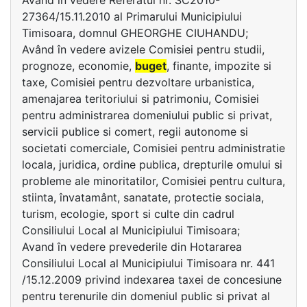
Având în vedere Referatul nr. SC2010-
27364/15.11.2010 al Primarului Municipiului
Timisoara, domnul GHEORGHE CIUHANDU;
Având în vedere avizele Comisiei pentru studii,
prognoze, economie,
buget
, finante, impozite si
taxe, Comisiei pentru dezvoltare urbanistica,
amenajarea teritoriului si patrimoniu, Comisiei
pentru administrarea domeniului public si privat,
servicii publice si comert, regii autonome si
societati comerciale, Comisiei pentru administratie
locala, juridica, ordine publica, drepturile omului si
probleme ale minoritatilor, Comisiei pentru cultura,
stiinta, învatamânt, sanatate, protectie sociala,
turism, ecologie, sport si culte din cadrul
Consiliului Local al Municipiului Timisoara;
Avand în vedere prevederile din Hotararea
Consiliului Local al Municipiului Timisoara nr. 441
/15.12.2009 privind indexarea taxei de concesiune
pentru terenurile din domeniul public si privat al