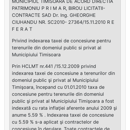
MUNICIPIUL TIMISOARA DE ACORD DIRECTIA
PATRIMONIU P R I M A R, BIROU LICITATII-
CONTRACTE SAD Dr. Ing. GHEORGHE
CIUHANDU NR. SC2010- 27364/15.11.2010 R E
F E R A T
Privind indexarea taxei de concesiune pentru
terenurile din domeniul public si privat al
Municipiului Timisoara
Prin HCLMT nr.441 /15.12.2009 privind
indexarea taxei de concesiune a terenurilor din
domeniul public şi privat al Municipiului
Timişoara, începand cu 01.01.2010 taxa de
concesiune pentru terenurile din domeniul
public şi privat al Municipiului Timişoara a fost
indexată cu rata inflaţiei aferente anului 2009 şi
anume 5.59 % . Indexarea taxei de concesiune
cu 5.59 % s-a aplicat şi contractelor de
concesiune în derulare. Toate contractele de