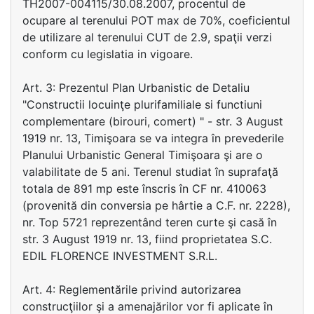
TH2007-004115/30.08.2007, procentul de
ocupare al terenului POT max de 70%, coeficientul
de utilizare al terenului CUT de 2.9, spaţii verzi
conform cu legislatia in vigoare.
Art. 3: Prezentul Plan Urbanistic de Detaliu
"Constructii locuinţe plurifamiliale si functiuni
complementare (birouri, comert) " - str. 3 August
1919 nr. 13, Timişoara se va integra în prevederile
Planului Urbanistic General Timişoara şi are o
valabilitate de 5 ani. Terenul studiat în suprafaţă
totala de 891 mp este înscris în CF nr. 410063
(provenită din conversia pe hârtie a C.F. nr. 2228),
nr. Top 5721 reprezentând teren curte şi casă în
str. 3 August 1919 nr. 13, fiind proprietatea S.C.
EDIL FLORENCE INVESTMENT S.R.L.
Art. 4: Reglementările privind autorizarea
construcţiilor şi a amenajărilor vor fi aplicate în