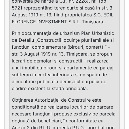
conversia pe hârtie a C.F. nr. 2228), nr. Top
5721 reprezentând teren curte şi casă în str. 3
August 1919 nr. 13, fiind proprietatea S.C. EDIL
FLORENCE INVESTMENT S.R.L. Timişoara.
Prin documentaţia de urbanism Plan Urbanistic
de Detaliu „Constructii locuinţe plurifamiliale si
functiuni complementare (birouri, comert) ” –
str. 3 August 1919 nr. 13, Timişoara, se propun
lucrari de demolari si constructii – realizarea
unui imobil cu birouri si apartamente cu parcaj
subteran in curtea interioara si un spatiu de
alimentatie publica la demisolul corpului de
cladire existent la stada principala.
Obţinerea Autorizaţiei de Construire este
condiţionată de realizarea locurilor de parcare
necesare funcţiunii propuse exclusiv pe parcela
deţinută de beneficiari, în conformitate cu
Anexa 2 din R.L.U. aferenta P.U.G., aprobat prin