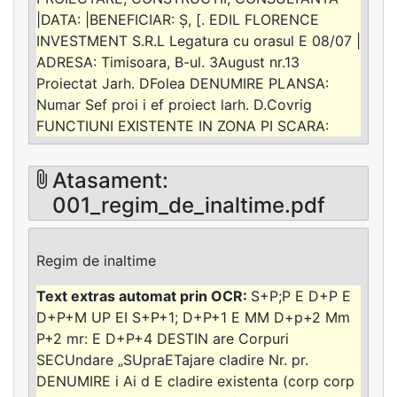
|DATA: |BENEFICIAR: Ș, [. EDIL FLORENCE
INVESTMENT S.R.L Legatura cu orasul E 08/07 |
ADRESA: Timisoara, B-ul. 3August nr.13
Proiectat Jarh. DFolea DENUMIRE PLANSA:
Numar Sef proi i ef proiect larh. D.Covrig
FUNCTIUNI EXISTENTE IN ZONA PI SCARA:
Atasament:
001_regim_de_inaltime.pdf
Regim de inaltime
S+P;P E D+P E
D+P+M UP EI S+P+1; D+P+1 E MM D+p+2 Mm
P+2 mr: E D+P+4 DESTIN are Corpuri
SECUndare „SUpraETajare cladire Nr. pr.
DENUMIRE i Ai d E cladire existenta (corp corp