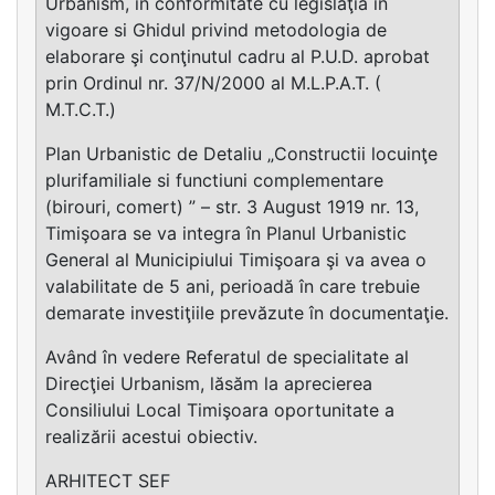
Urbanism, în conformitate cu legislaţia în
vigoare si Ghidul privind metodologia de
elaborare şi conţinutul cadru al P.U.D. aprobat
prin Ordinul nr. 37/N/2000 al M.L.P.A.T. (
M.T.C.T.)
Plan Urbanistic de Detaliu „Constructii locuinţe
plurifamiliale si functiuni complementare
(birouri, comert) ” – str. 3 August 1919 nr. 13,
Timişoara se va integra în Planul Urbanistic
General al Municipiului Timişoara şi va avea o
valabilitate de 5 ani, perioadă în care trebuie
demarate investiţiile prevăzute în documentaţie.
Având în vedere Referatul de specialitate al
Direcţiei Urbanism, lăsăm la aprecierea
Consiliului Local Timişoara oportunitate a
realizării acestui obiectiv.
ARHITECT SEF