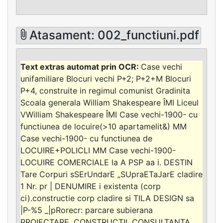
Atasament: 002_functiuni.pdf
Case vechi
unifamiliare Blocuri vechi P+2; P+2+M Blocuri
P+4, construite in regimul comunist Gradinita
Scoala generala William Shakespeare ÎMI Liceul
VWilliam Shakespeare ÎMI Case vechi-1900- cu
functiunea de locuire(>10 apartamelit&) MM
Case vechi-1900- cu functiunea de
LOCUIRE+POLICLI MM Case vechi-1900-
LOCUIRE COMERCIALE la A PSP aa i. DESTIN
Tare Corpuri sSErUndarE „SUpraETaJarE cladire
1 Nr. pr | DENUMIRE i existenta (corp
ci).constructie corp cladire si TILA DESIGN sa
|P-%5 _|pRorecr: parcare subierana
PROIECTARE, CONSTRUCTII, CONSULTANTA