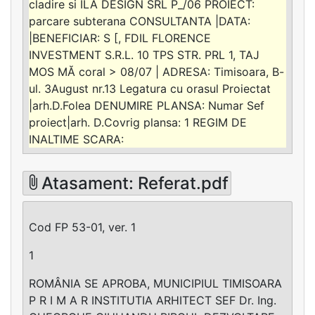
cladire si ILA DESIGN SRL P_/06 PROIECT:
parcare subterana CONSULTANTA |DATA:
|BENEFICIAR: S [, FDIL FLORENCE
INVESTMENT S.R.L. 10 TPS STR. PRL 1, TAJ
MOS MĂ coral > 08/07 | ADRESA: Timisoara, B-
ul. 3August nr.13 Legatura cu orasul Proiectat
|arh.D.Folea DENUMIRE PLANSA: Numar Sef
proiect|arh. D.Covrig plansa: 1 REGIM DE
INALTIME SCARA:
Atasament: Referat.pdf
Cod FP 53-01, ver. 1
1
ROMÂNIA SE APROBA, MUNICIPIUL TIMISOARA
P R I M A R INSTITUTIA ARHITECT SEF Dr. Ing.