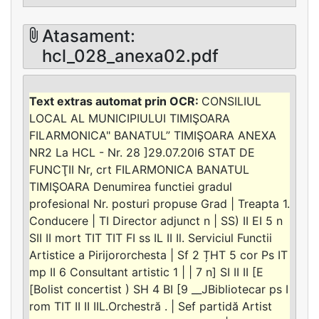
Atasament:
hcl_028_anexa02.pdf
CONSILIUL
LOCAL AL MUNICIPIULUI TIMIŞOARA
FILARMONICA" BANATUL” TIMIŞOARA ANEXA
NR2 La HCL - Nr. 28 ]29.07.20l6 STAT DE
FUNCŢII Nr, crt FILARMONICA BANATUL
TIMIŞOARA Denumirea functiei gradul
profesional Nr. posturi propuse Grad | Treapta 1.
Conducere | TI Director adjunct n | SS) II EI 5 n
SII II mort TIT TIT FI ss IL II Il. Serviciul Functii
Artistice a Pirijororchesta | Sf 2 ȚHT 5 cor Ps IT
mp II 6 Consultant artistic 1 | | 7 n] SI II II [E
[Bolist concertist ) SH 4 BI [9 __JBibliotecar ps I
rom TIT II II IIL.Orchestră . | Sef partidă Artist