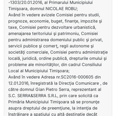
-1303/20.01.2016, al Primarului Municipiului
Timişoara, domnul NICOLAE ROBU;
Având în vedere avizele Comisiei pentru studii,
prognoze, economie, buget, finanţe, impozite şi
taxe, Comisiei pentru dezvoltare urbanistică,
amenajarea teritoriului şi patrimoniu, Comisiei
pentru administrarea domeniului public şi privat,
servicii publice şi comerţ, regii autonome şi
societăţi comerciale, Comisiei pentru administraţie
locală, juridică, ordine publică, drepturile omului şi
probleme ale minorităţilor, din cadrul Consiliului
Local al Municipiului Timişoara;
Având în vedere Adresa nr.SC2016-000605 din
12.01.2016, înregistrată la Direcţia Comunicare , de
către domnul Gian Pietro Serra, reprezentant al
S.C. SERRA&SERRA S.R.L, prin care solicită ca
Primăria Municipiului Timişoara să se pronunţe
asupra dreptului de preemţiune, la intenţia de
înstrăinare a spaţiului cu altă destinaţie decât