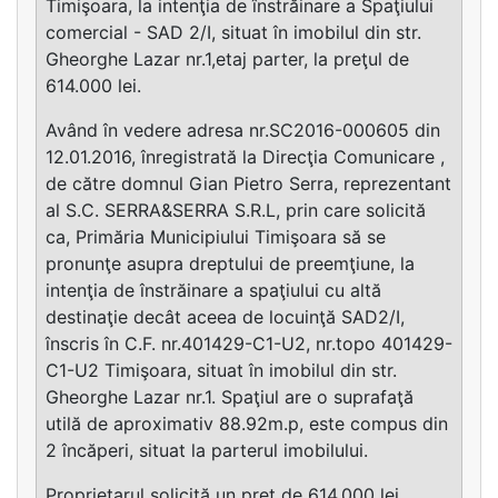
Timişoara, la intenţia de înstrăinare a Spaţiului
comercial - SAD 2/I, situat în imobilul din str.
Gheorghe Lazar nr.1,etaj parter, la preţul de
614.000 lei.
Având în vedere adresa nr.SC2016-000605 din
12.01.2016, înregistrată la Direcţia Comunicare ,
de către domnul Gian Pietro Serra, reprezentant
al S.C. SERRA&SERRA S.R.L, prin care solicită
ca, Primăria Municipiului Timişoara să se
pronunţe asupra dreptului de preemţiune, la
intenţia de înstrăinare a spaţiului cu altă
destinaţie decât aceea de locuinţă SAD2/I,
înscris în C.F. nr.401429-C1-U2, nr.topo 401429-
C1-U2 Timişoara, situat în imobilul din str.
Gheorghe Lazar nr.1. Spaţiul are o suprafaţă
utilă de aproximativ 88.92m.p, este compus din
2 încăperi, situat la parterul imobilului.
Proprietarul solicită un preţ de 614.000 lei ,