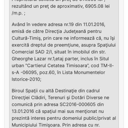
rezultând un preţ de aproximativ, 6905.08 lei
/m.p. ;
Având în vedere adresa nr.19 din 11.01.2016,
emisă de către Direcţia Judeţeană pentru
Cultură-Timiş, prin care ne informează că, nu îşi
exercită dreptul de preemţiune, asupra Spaţiului
Comercial SAD 2/I, situat în imobilul din str.
Gheorghe Lazar nr.1,etaj parter, inclus în Situl
urban ”Cartierul Cetatea Timisoara”, cod TM-II-
s-A -06095, poz.60, în Lista Monumentelor
Istorice-2010;
Biroul Spaţii cu altă Destinaţie din cadrul
Direcţiei Clădiri, Terenuri şi Dotări Diverse ne
comunică prin adresa SC2016-000605 din
13.01.2016 că spaţiul mai sus menţionat nu
prezintă interes pentru domeniul public/privat al
Municipiului Timişoara. Prin adresa cu nr.