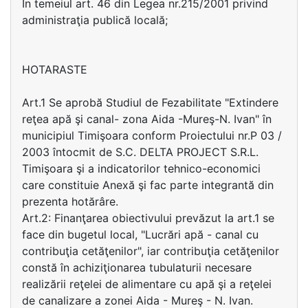
În temeiul art. 46 din Legea nr.215/2001 privind
administraţia publică locală;
HOTARASTE
Art.1 Se aprobă Studiul de Fezabilitate "Extindere
reţea apă şi canal- zona Aida -Mureş-N. Ivan" în
municipiul Timişoara conform Proiectului nr.P 03 /
2003 întocmit de S.C. DELTA PROJECT S.R.L.
Timişoara şi a indicatorilor tehnico-economici
care constituie Anexă şi fac parte integrantă din
prezenta hotărâre.
Art.2: Finanţarea obiectivului prevăzut la art.1 se
face din bugetul local, "Lucrări apă - canal cu
contribuţia cetăţenilor", iar contribuţia cetăţenilor
constă în achiziţionarea tubulaturii necesare
realizării reţelei de alimentare cu apă şi a reţelei
de canalizare a zonei Aida - Mureş - N. Ivan.