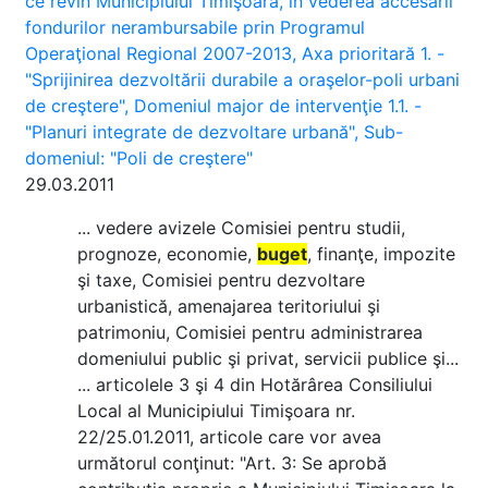
ce revin Municipiului Timişoara, în vederea accesării
fondurilor nerambursabile prin Programul
Operaţional Regional 2007-2013, Axa prioritară 1. -
"Sprijinirea dezvoltării durabile a oraşelor-poli urbani
de creştere", Domeniul major de intervenţie 1.1. -
"Planuri integrate de dezvoltare urbană", Sub-
domeniul: "Poli de creştere"
29.03.2011
... vedere avizele Comisiei pentru studii,
prognoze, economie,
buget
, finanţe, impozite
şi taxe, Comisiei pentru dezvoltare
urbanistică, amenajarea teritoriului şi
patrimoniu, Comisiei pentru administrarea
domeniului public şi privat, servicii publice şi...
... articolele 3 şi 4 din Hotărârea Consiliului
Local al Municipiului Timişoara nr.
22/25.01.2011, articole care vor avea
următorul conţinut: "Art. 3: Se aprobă