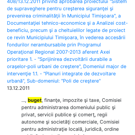
408/13.12.2011 privind aprobarea proiectului "Sistem
de supraveghere pentru creşterea siguranţei şi
prevenirea criminalităţii în Municipiul Timişoara", a
Documentaţiei tehnico-economice şi a Analizei cost-
beneficiu, precum şi a cheltuielilor legate de proiect
ce revin Municipiului Timişoara, în vederea accesării
fondurilor nerambursabile prin Programul
Operaţional Regional 2007-2013 aferent Axei
prioritare 1. - "Sprijinirea dezvoltării durabile a
oraşelor-poli urbani de creştere", Domeniul major de
intervenţie 1.1. - "Planuri integrate de dezvoltare
urbană", Sub-domeniul: "Poli de creştere"
13.12.2011
...,
buget
, finanţe, impozite şi taxe, Comisiei
pentru administrarea domeniului public şi
privat, servicii publice şi comerţ, regii
autonome şi societăţi comerciale, Comisiei
pentru administraţie locală, juridică, ordine