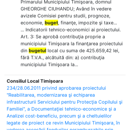
Primarului Municipiului Timişoara, domnul
GHEORGHE CIUHANDU; Având în vedere
avizele Comisiei pentru studii, prognoze,
economie,
buget
, finanţe, impozite şi taxe...
... Indicatorii tehnico-economici ai proiectului.
Art. 3: Se aprobă contribuţia proprie a
municipiului Timişoara la finanţarea proiectului
din
bugetul
local cu suma de 425.659,42 lei,
fără T.V.A., alcătuită din: a) contribuţia
municipiului Timişoara la...
Consiliul Local Timișoara
234/28.06.2011 privind aprobarea proiectului
"Reabilitarea, modernizarea şi echiparea
infrastructurii Serviciului pentru Protecţia Copilului şi
Familiei", a Documentaţiei tehnico-economice şi a
Analizei cost-beneficiu, precum şi a cheltuielilor
legate de proiect ce revin Municipiului Timişoara, în
vederea accesării fondurilor nerambursabile prin