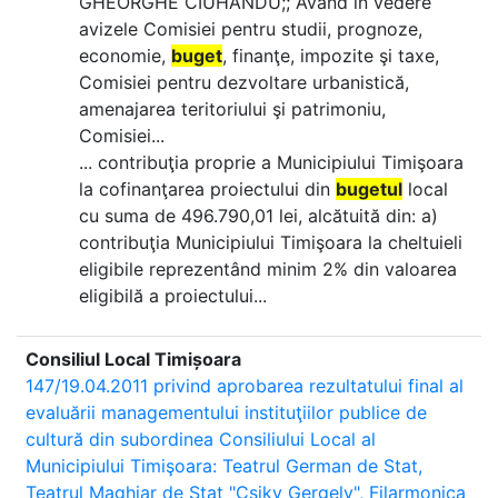
GHEORGHE CIUHANDU;; Având în vedere
avizele Comisiei pentru studii, prognoze,
economie,
buget
, finanţe, impozite şi taxe,
Comisiei pentru dezvoltare urbanistică,
amenajarea teritoriului şi patrimoniu,
Comisiei...
... contribuţia proprie a Municipiului Timişoara
la cofinanţarea proiectului din
bugetul
local
cu suma de 496.790,01 lei, alcătuită din: a)
contribuţia Municipiului Timişoara la cheltuieli
eligibile reprezentând minim 2% din valoarea
eligibilă a proiectului...
Consiliul Local Timișoara
147/19.04.2011 privind aprobarea rezultatului final al
evaluării managementului instituţiilor publice de
cultură din subordinea Consiliului Local al
Municipiului Timişoara: Teatrul German de Stat,
Teatrul Maghiar de Stat "Csiky Gergely", Filarmonica