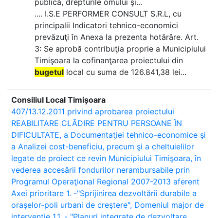
publică, drepturile omului şi...
.... I.S.E PERFORMER CONSULT S.R.L, cu
principalii Indicatori tehnico-economici
prevăzuţi în Anexa la prezenta hotărâre. Art.
3: Se aprobă contribuţia proprie a Municipiului
Timişoara la cofinanţarea proiectului din
bugetul
local cu suma de 126.841,38 lei...
Consiliul Local Timișoara
407/13.12.2011 privind aprobarea proiectului
REABILITARE CLĂDIRE PENTRU PERSOANE ÎN
DIFICULTATE, a Documentaţiei tehnico-economice şi
a Analizei cost-beneficiu, precum şi a cheltuielilor
legate de proiect ce revin Municipiului Timişoara, în
vederea accesării fondurilor nerambursabile prin
Programul Operaţional Regional 2007-2013 aferent
Axei prioritare 1. -"Sprijinirea dezvoltării durabile a
oraşelor-poli urbani de creştere", Domeniul major de
intervenţie 1.1. - "Planuri integrate de dezvoltare