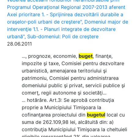
Programul Operaţional Regional 2007-2013 aferent
Axei prioritare 1. - Sprijinirea dezvoltării durabile a
oraşelor-poli urbani de creştere", Domeniul major de
intervenţie 1.1. - Planuri integrate de dezvoltare
urbană", Sub-domeniul: Poli de creştere
28.06.2011
..., prognoze, economie,
buget
, finanţe,
impozite şi taxe, Comisiei pentru dezvoltare
urbanistică, amenajarea teritoriului şi
patrimoniu, Comisiei pentru administrarea
domeniului public şi privat, servicii publice şi
comerţ, regii autonome şi societăţi...
... hotărâre. Art.3: Se aprobă contribuţia
proprie a Municipiului Timişoara la
cofinanţarea proiectului din
bugetul
local cu
suma de 262.109,98 lei, alcătuită din: a)
contribuţia Municipiului Timişoara la cheltuieli
eligibile reprezentând 2% din valoarea...