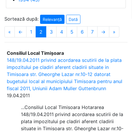
Sortează după:
Relevanță
Dată
«
←
1
2
3
4
5
6
7
→
»
Consiliul Local Timișoara
148/19.04.2011 privind acordarea scutirii de la plata
impozitului pe cladiri aferent cladirii situate in
Timisoara str. Gheorghe Lazar nr.10-12 datorat
bugetului local al municipiului Timisoara pentru anul
fiscal 2011, Uniunii Adam Muller Guttenbrunn
19.04.2011
...Consiliul Local Timisoara Hotararea
148/19.04.2011 privind acordarea scutirii de la
plata impozitului pe cladiri aferent cladirii
situate in Timisoara str. Gheorghe Lazar nr.10-