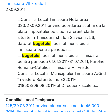
Timisoara VII Freidorf
27.09.2011
...Consiliul Local Timisoara Hotararea
323/27.09.2011 privind acordarea scutirii de la
plata impozitului pe cladiri aferent cladirii
situate in Timisoara str. Ion Slavici nr. 56,
datorat
bugetului
local al municipiului
Timisoara pentru perioada...
...
bugetului
local al municipiului Timisoara
pentru perioada 01.01.2011-31.07.2011, Parohiei
Romano-Catolica Timisoara VII Freidorf
Consiliul Local al Municipiului Timisoara Având
în vedere Referatul nr. E22011-
018503/09.08.2011- al Directiei Fiscale a...
Consiliul Local Timișoara
125/29.03.2011 privind alocarea sumei de 45.000
RON din bugetul local în vederea organizării de către