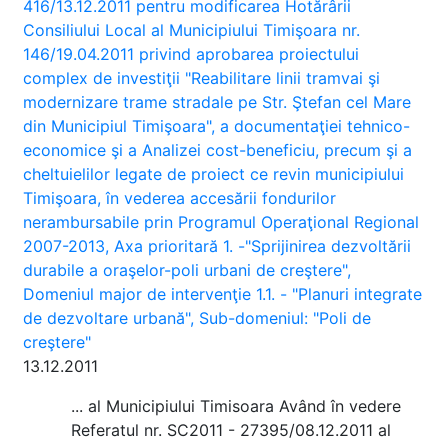
416/13.12.2011 pentru modificarea Hotărârii
Consiliului Local al Municipiului Timişoara nr.
146/19.04.2011 privind aprobarea proiectului
complex de investiţii "Reabilitare linii tramvai şi
modernizare trame stradale pe Str. Ştefan cel Mare
din Municipiul Timişoara", a documentaţiei tehnico-
economice şi a Analizei cost-beneficiu, precum şi a
cheltuielilor legate de proiect ce revin municipiului
Timişoara, în vederea accesării fondurilor
nerambursabile prin Programul Operaţional Regional
2007-2013, Axa prioritară 1. -"Sprijinirea dezvoltării
durabile a oraşelor-poli urbani de creştere",
Domeniul major de intervenţie 1.1. - "Planuri integrate
de dezvoltare urbană", Sub-domeniul: "Poli de
creştere"
13.12.2011
... al Municipiului Timisoara Având în vedere
Referatul nr. SC2011 - 27395/08.12.2011 al