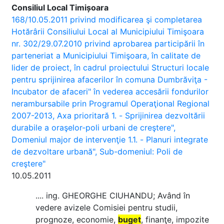
Consiliul Local Timișoara
168/10.05.2011 privind modificarea şi completarea
Hotărârii Consiliului Local al Municipiului Timişoara
nr. 302/29.07.2010 privind aprobarea participării în
parteneriat a Municipiului Timişoara, în calitate de
lider de proiect, în cadrul proiectului Structuri locale
pentru sprijinirea afacerilor în comuna Dumbrăviţa -
Incubator de afaceri" în vederea accesării fondurilor
nerambursabile prin Programul Operaţional Regional
2007-2013, Axa prioritară 1. - Sprijinirea dezvoltării
durabile a oraşelor-poli urbani de creştere",
Domeniul major de intervenţie 1.1. - Planuri integrate
de dezvoltare urbană", Sub-domeniul: Poli de
creştere"
10.05.2011
.... ing. GHEORGHE CIUHANDU; Având în
vedere avizele Comisiei pentru studii,
prognoze, economie,
buget
, finanţe, impozite