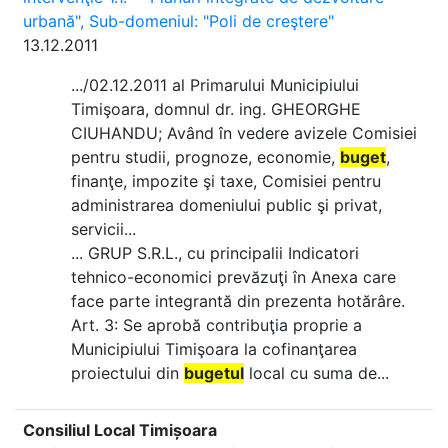
urbană", Sub-domeniul: "Poli de creştere"
13.12.2011
.../02.12.2011 al Primarului Municipiului
Timişoara, domnul dr. ing. GHEORGHE
CIUHANDU; Având în vedere avizele Comisiei
pentru studii, prognoze, economie,
buget
,
finanţe, impozite şi taxe, Comisiei pentru
administrarea domeniului public şi privat,
servicii...
... GRUP S.R.L., cu principalii Indicatori
tehnico-economici prevăzuţi în Anexa care
face parte integrantă din prezenta hotărâre.
Art. 3: Se aprobă contribuţia proprie a
Municipiului Timişoara la cofinanţarea
proiectului din
bugetul
local cu suma de...
Consiliul Local Timișoara