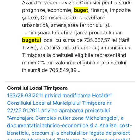
Având în vedere avizele Comisiei pentru studii,
prognoze, economie,
buget
, finanţe, impozite
şi taxe, Comisiei pentru dezvoltare
urbanistică, amenajarea teritoriului şi...
... Timişoara la cofinanţarea proiectului din
bugetul
local cu suma de 735.667,57 lei (fără
T.V.A.), alcătuită din: a) contribuţia municipiului
Timişoara la cheltuieli eligibile reprezentând
minim 2% din valoarea eligibilă a proiectului,
în sumă de 705.549,89...
Consiliul Local Timișoara
133/29.03.2011 privind modificarea Hotărârii
Consiliului Local al Municipiului Timişoara nr.
22/25.01.2011 privind aprobarea proiectului
"Amenajare Complex rutier zona Michelangelo", a
documentaţiei tehnico-economice şi a Analizei cost-
beneficiu, precum şi a cheltuielilor legate de proiect