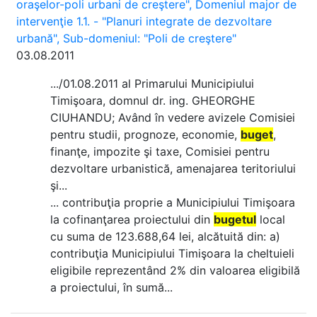
oraşelor-poli urbani de creştere", Domeniul major de
intervenţie 1.1. - "Planuri integrate de dezvoltare
urbană", Sub-domeniul: "Poli de creştere"
03.08.2011
.../01.08.2011 al Primarului Municipiului
Timişoara, domnul dr. ing. GHEORGHE
CIUHANDU; Având în vedere avizele Comisiei
pentru studii, prognoze, economie,
buget
,
finanţe, impozite şi taxe, Comisiei pentru
dezvoltare urbanistică, amenajarea teritoriului
şi...
... contribuţia proprie a Municipiului Timişoara
la cofinanţarea proiectului din
bugetul
local
cu suma de 123.688,64 lei, alcătuită din: a)
contribuţia Municipiului Timişoara la cheltuieli
eligibile reprezentând 2% din valoarea eligibilă
a proiectului, în sumă...