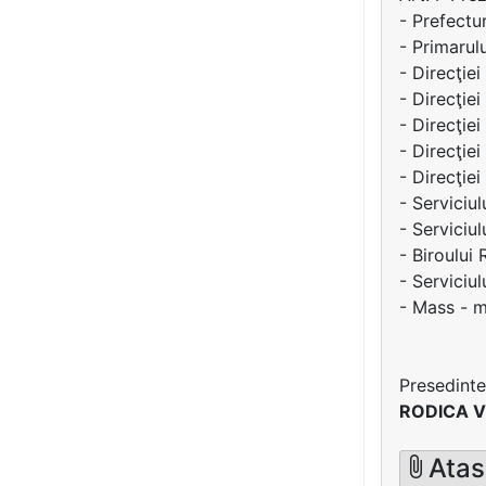
- Prefectur
- Primarul
- Direcţiei 
- Direcţie
- Direcţiei
- Direcţie
- Direcţiei
- Serviciul
- Serviciul
- Biroului 
- Serviciu
- Mass - m
Presedinte
RODICA 
Atas