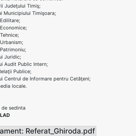
ii Judeţului Timiş;
ui Municipiului Timişoara;
Edilitare;
i Economice;
 Tehnice;
i Urbanism;
 Patrimoniu;
ui Juridic;
ui Audit Public Intern;
Relaţii Publice;
lui Centrul de Informare pentru Cetăţeni;
edia locale.
 de sedinta
VLAD
ament: Referat_Ghiroda.pdf