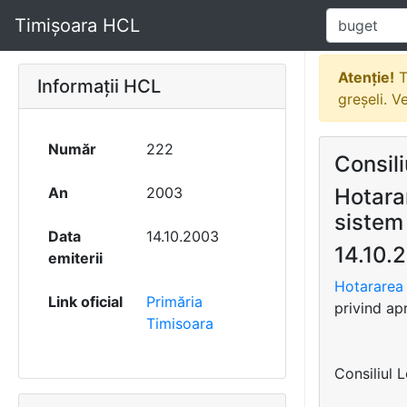
Timișoara HCL
Atenție!
T
Informații HCL
greșeli. V
Număr
222
Consili
An
2003
Hotara
sistem
Data
14.10.2003
14.10.
emiterii
Hotararea 
Link oficial
Primăria
privind ap
Timisoara
Consiliul 