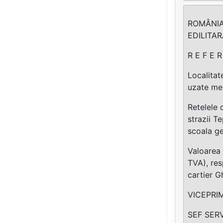
ROMÂNIA
EDILITAR
R E F E R
Localitat
uzate me
Retelele 
strazii T
scoala ge
Valoarea 
TVA), res
cartier G
VICEPRI
SEF SER