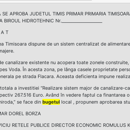
 SE APROBA JUDETUL TIMIS PRIMAR PRIMARIA TIMISOAR
A BIROUL HIDROTEHNIC Nr.____________________
 A T
ea Timisoara dispune de un sistem centralizat de alimentare
najere.
de canalizare existente nu acopera toate zonele construite, s
epes Voda. În acesta zona, pe lânga casele proprietate pers
nerala pe strada Flacara. Aceasta deficienta impune realiza
totala a investitiei “Realizare sistem major de canalizare-ca
pectiv 267.516 Euro. Având în vedere faptul ca finantarea o
hiroda,” se face din
bugetul
local , propunem aprobarea stud
MAR DOREL BORZA
VICIU RETELE PUBLICE DIRECTOR ECONOMIC ROMULUS