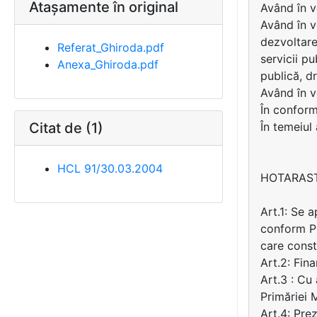
Atașamente în original
Având în v
Având în v
dezvoltare
Referat_Ghiroda.pdf
servicii p
Anexa_Ghiroda.pdf
publică, dr
Având în v
În conformi
Citat de (1)
În temeiul
HCL 91/30.03.2004
HOTARAS
Art.1: Se 
conform Pr
care const
Art.2: Fin
Art.3 : Cu
Primăriei 
Art.4: Pre