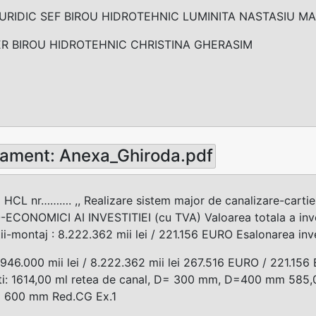
JURIDIC SEF BIROU HIDROTEHNIC LUMINITA NASTASIU M
ER BIROU HIDROTEHNIC CHRISTINA GHERASIM
ament: Anexa_Ghiroda.pdf
HCL nr………. ,, Realizare sistem major de canalizare-cartie
CONOMICI AI INVESTITIEI (cu TVA) Valoarea totala a invest
ii-montaj : 8.222.362 mii lei / 221.156 EURO Esalonarea inves
9.946.000 mii lei / 8.222.362 mii lei 267.516 EURO / 221.156 
ti: 1614,00 ml retea de canal, D= 300 mm, D=400 mm 585,
= 600 mm Red.CG Ex.1