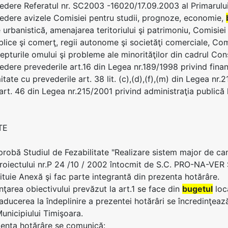
edere Referatul nr. SC2003 -16020/17.09.2003 al Primarulu
edere avizele Comisiei pentru studii, prognoze, economie,
 urbanistică, amenajarea teritoriului şi patrimoniu, Comisiei
ublice şi comerţ, regii autonome şi societăţi comerciale, Comi
epturile omului şi probleme ale minorităţilor din cadrul Cons
edere prevederile art.16 din Legea nr.189/1998 privind finan
tate cu prevederile art. 38 lit. (c),(d),(f),(m) din Legea nr.
 art. 46 din Legea nr.215/2001 privind administraţia publică 
TE
aprobă Studiul de Fezabilitate "Realizare sistem major de ca
oiectului nr.P 24 /10 / 2002 întocmit de S.C. PRO-NA-VER S
ituie Anexă şi fac parte integrantă din prezenta hotărâre.
anţarea obiectivului prevăzut la art.1 se face din
bugetul
loc
 aducerea la îndeplinire a prezentei hotărâri se încredinţeaz
Municipiului Timişoara.
zenta hotărâre se comunică: