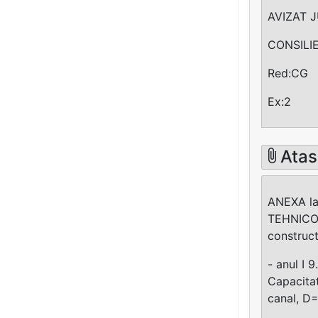
AVIZAT 
CONSILI
Red:CG
Ex:2
Atas
ANEXA la 
TEHNICO-E
construct
- anul I 
Capacita
canal, D