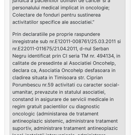
juridica a pacientilor bolnavi de cancer si a
personalului medical implicat in oncologie;
Colectare de fonduri pentru sustinerea
activitatilor specifice ale asociatiei.”
Prin declaratiile pe proprie raspundere
inregistrate sub nr.E12011-008761/25.03.2011 si
nr.E22011-011675/21.04.2011, d-nul Serban
Negru identificat prin CI seria TM nr. 494134, in
calitate de presedinte al Asociatiei Oncohelp,
declara ca, Asociatia Oncohelp desfasoara in
cladirea situata in Timisoara str. Ciprian
Porumbescu nr.59 activitati cu caracter social-
umanitar, prevazute in statulul asociatiei,
constand in asigurare de servicii medicale in
regim gratuit pacientilor cu diagnostic
oncologic (administarea de tratament
antineoplazic sistemic, administrare tratament
suportiv, administrare tratament antineoplazic