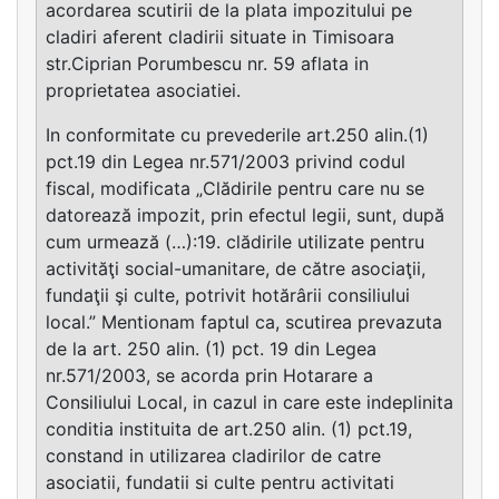
acordarea scutirii de la plata impozitului pe
cladiri aferent cladirii situate in Timisoara
str.Ciprian Porumbescu nr. 59 aflata in
proprietatea asociatiei.
In conformitate cu prevederile art.250 alin.(1)
pct.19 din Legea nr.571/2003 privind codul
fiscal, modificata „Clădirile pentru care nu se
datorează impozit, prin efectul legii, sunt, după
cum urmează (…):19. clădirile utilizate pentru
activităţi social-umanitare, de către asociaţii,
fundaţii şi culte, potrivit hotărârii consiliului
local.” Mentionam faptul ca, scutirea prevazuta
de la art. 250 alin. (1) pct. 19 din Legea
nr.571/2003, se acorda prin Hotarare a
Consiliului Local, in cazul in care este indeplinita
conditia instituita de art.250 alin. (1) pct.19,
constand in utilizarea cladirilor de catre
asociatii, fundatii si culte pentru activitati