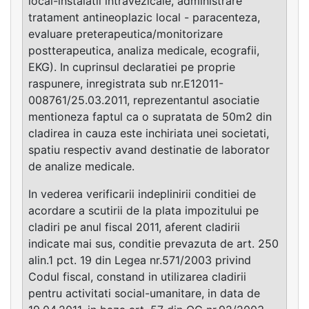
local-instalatii intravezicale, administrare
tratament antineoplazic local - paracenteza,
evaluare preterapeutica/monitorizare
postterapeutica, analiza medicale, ecografii,
EKG). In cuprinsul declaratiei pe proprie
raspunere, inregistrata sub nr.E12011-
008761/25.03.2011, reprezentantul asociatie
mentioneza faptul ca o supratata de 50m2 din
cladirea in cauza este inchiriata unei societati,
spatiu respectiv avand destinatie de laborator
de analize medicale.
In vederea verificarii indeplinirii conditiei de
acordare a scutirii de la plata impozitului pe
cladiri pe anul fiscal 2011, aferent cladirii
indicate mai sus, conditie prevazuta de art. 250
alin.1 pct. 19 din Legea nr.571/2003 privind
Codul fiscal, constand in utilizarea cladirii
pentru activitati social-umanitare, in data de