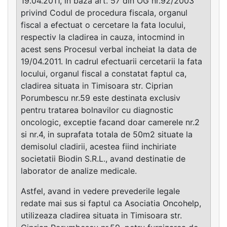
19.04.2011, in baza art. 57 din OG nr.92/2003
privind Codul de procedura fiscala, organul
fiscal a efectuat o cercetare la fata locului,
respectiv la cladirea in cauza, intocmind in
acest sens Procesul verbal incheiat la data de
19/04.2011. In cadrul efectuarii cercetarii la fata
locului, organul fiscal a constatat faptul ca,
cladirea situata in Timisoara str. Ciprian
Porumbescu nr.59 este destinata exclusiv
pentru tratarea bolnavilor cu diagnostic
oncologic, exceptie facand doar camerele nr.2
si nr.4, in suprafata totala de 50m2 situate la
demisolul cladirii, acestea fiind inchiriate
societatii Biodin S.R.L., avand destinatie de
laborator de analize medicale.
Astfel, avand in vedere prevederile legale
redate mai sus si faptul ca Asociatia Oncohelp,
utilizeaza cladirea situata in Timisoara str.