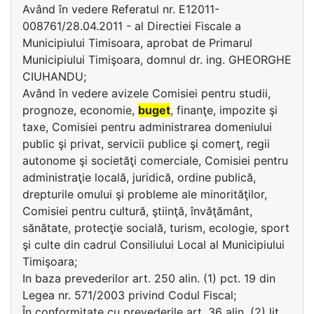
Având în vedere Referatul nr. E12011-
008761/28.04.2011 - al Directiei Fiscale a
Municipiului Timisoara, aprobat de Primarul
Municipiului Timişoara, domnul dr. ing. GHEORGHE
CIUHANDU;
Având în vedere avizele Comisiei pentru studii,
prognoze, economie,
buget
, finanţe, impozite şi
taxe, Comisiei pentru administrarea domeniului
public şi privat, servicii publice şi comerţ, regii
autonome şi societăţi comerciale, Comisiei pentru
administraţie locală, juridică, ordine publică,
drepturile omului şi probleme ale minorităţilor,
Comisiei pentru cultură, ştiinţă, învăţământ,
sănătate, protecţie socială, turism, ecologie, sport
şi culte din cadrul Consiliului Local al Municipiului
Timişoara;
In baza prevederilor art. 250 alin. (1) pct. 19 din
Legea nr. 571/2003 privind Codul Fiscal;
În conformitate cu prevederile art. 36 alin. (2) lit.