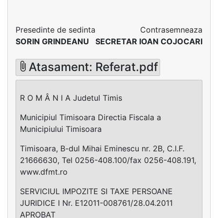
Presedinte de sedinta
Contrasemneaza
SORIN GRINDEANU
SECRETAR IOAN COJOCARI
Atasament: Referat.pdf
R O M Â N I A Judetul Timis
Municipiul Timisoara Directia Fiscala a
Municipiului Timisoara
Timisoara, B-dul Mihai Eminescu nr. 2B, C.I.F.
21666630, Tel 0256-408.100/fax 0256-408.191,
www.dfmt.ro
SERVICIUL IMPOZITE SI TAXE PERSOANE
JURIDICE I Nr. E12011-008761/28.04.2011
APROBAT