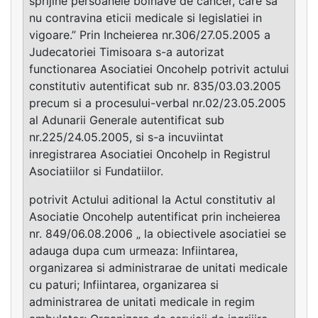
sprijine persoanele bolnave de cancer, care sa
nu contravina eticii medicale si legislatiei in
vigoare.” Prin Incheierea nr.306/27.05.2005 a
Judecatoriei Timisoara s-a autorizat
functionarea Asociatiei Oncohelp potrivit actului
constitutiv autentificat sub nr. 835/03.03.2005
precum si a procesului-verbal nr.02/23.05.2005
al Adunarii Generale autentificat sub
nr.225/24.05.2005, si s-a incuviintat
inregistrarea Asociatiei Oncohelp in Registrul
Asociatiilor si Fundatiilor.
potrivit Actului aditional la Actul constitutiv al
Asociatie Oncohelp autentificat prin incheierea
nr. 849/06.08.2006 „ la obiectivele asociatiei se
adauga dupa cum urmeaza: Infiintarea,
organizarea si administrarae de unitati medicale
cu paturi; Infiintarea, organizarea si
administrarea de unitati medicale in regim