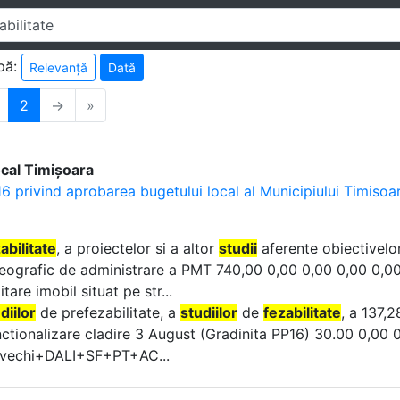
pă:
Relevanță
Dată
2
→
»
ocal Timișoara
6 privind aprobarea bugetului local al Municipiului Timisoa
abilitate
, a proiectelor si a altor
studii
aferente obiectivelo
geografic de administrare a PMT 740,00 0,00 0,00 0,00 0
itare imobil situat pe str...
diilor
de prefezabilitate, a
studiilor
de
fezabilitate
, a 137,
ctionalizare cladire 3 August (Gradinita PP16) 30.00 0,00 
 vechi+DALI+SF+PT+AC...