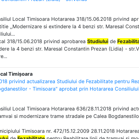
nsiliul Local Timisoara Hotararea 318/15.06.2018 privind a
titie ,,Modernizare si extindere la 4 benzi str. Maresal Cons
iului...
ocal 318/15.06.2018 privind aprobarea
Studiului
de
Fezabilit
dere la 4 benzi str. Maresal Constantin Prezan (Lidia) - str.
e...
ocal Timișoara
18 privind actualizarea Studiului de Fezabilitate pentru Rea
gdanestilor - Timisoara" aprobat prin Hotararea Consiliului
nsiliul Local Timisoara Hotararea 636/28.11.2018 privind ac
amvai si modernizare trame stradale pe Calea Bogdanestilor
unicipiului Timisoara nr. 472/15.12.2009 28.11.2018 Hotarare
ului
de
Fezabilitate
pentru Reabilitare linii de tramvai si 