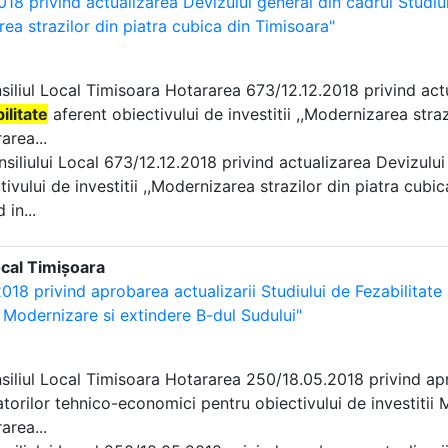
18 privind actualizarea Devizului general din cadrul Studiulu
rea strazilor din piatra cubica din Timisoara"
nsiliul Local Timisoara Hotararea 673/12.12.2018 privind act
ilitate
aferent obiectivului de investitii ,,Modernizarea stra
area...
onsiliului Local 673/12.12.2018 privind actualizarea Devizulu
tivului de investitii ,,Modernizarea strazilor din piatra cubi
 in...
ocal Timișoara
018 privind aprobarea actualizarii Studiului de Fezabilitate 
i Modernizare si extindere B-dul Sudului"
nsiliul Local Timisoara Hotararea 250/18.05.2018 privind ap
atorilor tehnico-economici pentru obiectivului de investitii 
area...