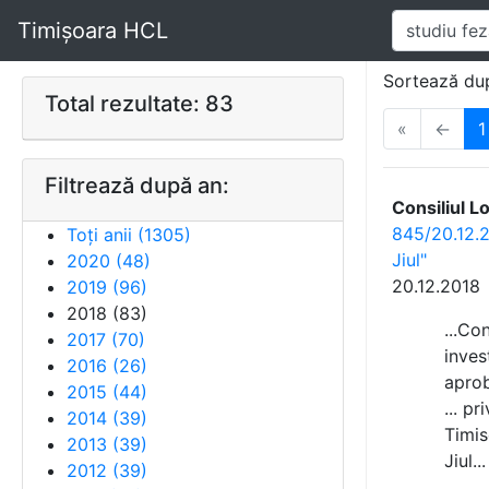
Timișoara HCL
Sortează du
Total rezultate: 83
«
←
1
Filtrează după an:
Consiliul L
845/20.12.2
Toți anii (
1305
)
Jiul"
2020
(
48
)
20.12.2018
2019
(
96
)
2018
(
83
)
...Co
2017
(
70
)
inves
2016
(
26
)
apro
2015
(
44
)
... p
2014
(
39
)
Timis
2013
(
39
)
Jiul...
2012
(
39
)