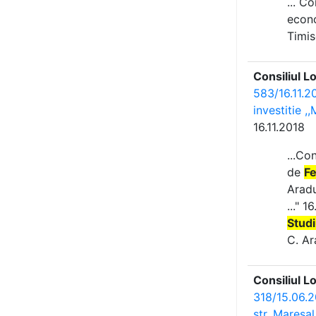
... C
econo
Timis
Consiliul L
583/16.11.20
investitie ,
16.11.2018
...Co
de
Fe
Aradul
..." 
Studi
C. Ara
Consiliul L
318/15.06.2
str. Maresal