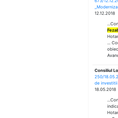
673/12.12.20
,,Moderniza
12.12.2018
...Co
Fezab
Hotar
... C
obiec
Avand
Consiliul L
250/18.05.2
de investiti
18.05.2018
...Co
indic
Hotar