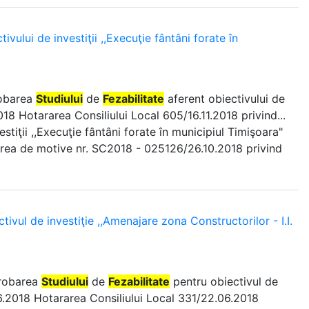
vului de investiţii ,,Execuţie fântâni forate în
robarea
Studiului
de
Fezabilitate
aferent obiectivului de
2018 Hotararea Consiliului Local 605/16.11.2018 privind...
stiţii ,,Execuţie fântâni forate în municipiul Timişoara"
erea de motive nr. SC2018 - 025126/26.10.2018 privind
ivul de investiţie ,,Amenajare zona Constructorilor - I.I.
probarea
Studiului
de
Fezabilitate
pentru obiectivul de
.06.2018 Hotararea Consiliului Local 331/22.06.2018