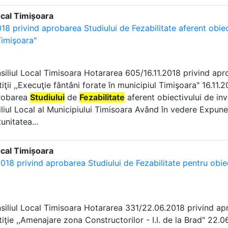
ocal Timișoara
18 privind aprobarea Studiului de Fezabilitate aferent obiecti
Timişoara"
nsiliul Local Timisoara Hotararea 605/16.11.2018 privind ap
tiţii ,,Execuţie fântâni forate în municipiul Timişoara" 16.11.
probarea
Studiului
de
Fezabilitate
aferent obiectivului de inve
liul Local al Municipiului Timisoara Având în vedere Expun
unitatea...
ocal Timișoara
18 privind aprobarea Studiului de Fezabilitate pentru obiect
nsiliul Local Timisoara Hotararea 331/22.06.2018 privind a
tiţie ,,Amenajare zona Constructorilor - I.I. de la Brad" 22