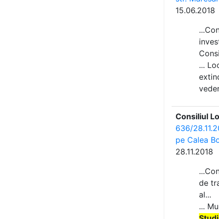
15.06.2018
...Co
inves
Consil
... L
extin
veder
Consiliul L
636/28.11.20
pe Calea Bo
28.11.2018
...Co
de tr
al...
... M
Studi