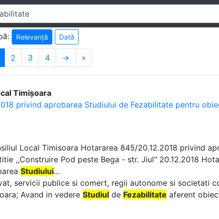
pă:
Relevanță
Dată
2
3
4
→
»
ocal Timișoara
018 privind aprobarea Studiului de Fezabilitate pentru obiect
nsiliul Local Timisoara Hotararea 845/20.12.2018 privind a
titie ,,Construire Pod peste Bega - str. Jiul" 20.12.2018 Hot
barea
Studiului
...
rivat, servicii publice si comert, regii autonome si societati 
oara; Avand in vedere
Studiul
de
Fezabilitate
aferent obiect