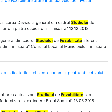
i de Fezabilitate aferent obiectivului de investitii
ualizarea Devizului general din cadrul
Studiului
de
zilor din piatra cubica din Timisoara" 12.12.2018
i general din cadrul
Studiului
de
Fezabilitate
aferent
ca din Timisoara" Consiliul Local al Municipiului Timisoara
si a indicatorilor tehnico-economici pentru obiectivului
robarea actualizarii
Studiului
de
Fezabilitate
si a
Modernizare si extindere B-dul Sudului" 18.05.2018