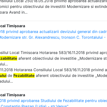
onsiliului Local 250/18.05.2018 privind aprobarea actualizari
mici pentru obiectivului de investitii Modernizare si extind
oara Avand in...
ocal Timișoara
18 privind aprobarea actualizarii devizului general din cadru
,Modernizare str. Gr. Alexandrescu, tronson C. Torontalului -
nsiliul Local Timisoara Hotararea 583/16.11.2018 privind apr
zabilitate
aferent obiectivului de investitie ,,Modernizare st
ui...
16.11.2018 Hotararea Consiliului Local 583/16.11.2018 privind 
ului
de
Fezabilitate
aferent obiectivului de investitie ,,Mode
dului...
ocal Timișoara
018 privind aprobarea Studiului de Fezabilitate pentru obiect
 Constantin Prezan (Lidia) - str.Venus"