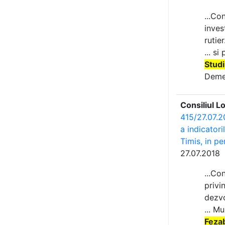
...Co
inves
rutier.
... s
Studi
Demet
Consiliul L
415/27.07.2
a indicatori
Timis, in p
27.07.2018
...Co
priv
dezvo
... M
Fezab