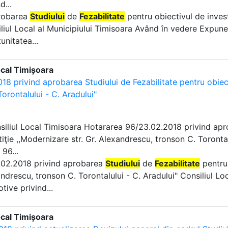
d...
probarea
Studiului
de
Fezabilitate
pentru obiectivul de invest
liul Local al Municipiului Timisoara Având în vedere Expun
unitatea...
ocal Timișoara
18 privind aprobarea Studiului de Fezabilitate pentru obiect
orontalului - C. Aradului"
nsiliul Local Timisoara Hotararea 96/23.02.2018 privind ap
tiţie ,,Modernizare str. Gr. Alexandrescu, tronson C. Toronta
 96...
3.02.2018 privind aprobarea
Studiului
de
Fezabilitate
pentru 
ndrescu, tronson C. Torontalului - C. Aradului" Consiliul L
tive privind...
ocal Timișoara