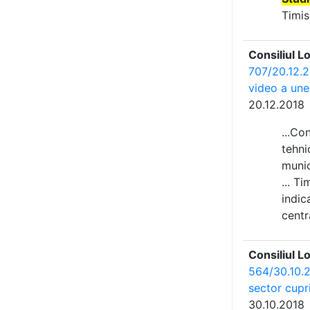
Timis
Consiliul L
707/20.12.20
video a unei
20.12.2018
...Co
tehni
munici
... T
indic
centra
Consiliul L
564/30.10.2
sector cupri
30.10.2018