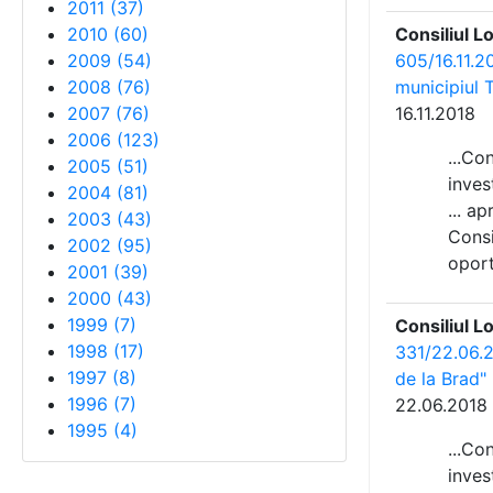
2011
(
37
)
2010
(
60
)
Consiliul L
2009
(
54
)
605/16.11.20
2008
(
76
)
municipiul 
2007
(
76
)
16.11.2018
2006
(
123
)
...Co
2005
(
51
)
inves
2004
(
81
)
... a
2003
(
43
)
Consi
2002
(
95
)
oport
2001
(
39
)
2000
(
43
)
1999
(
7
)
Consiliul L
1998
(
17
)
331/22.06.20
1997
(
8
)
de la Brad"
1996
(
7
)
22.06.2018
1995
(
4
)
...Co
inves