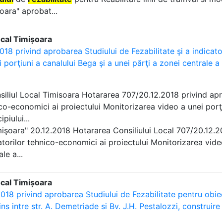
oara" aprobat...
ocal Timișoara
18 privind aprobarea Studiului de Fezabilitate şi a indicato
 porţiuni a canalului Bega şi a unei părţi a zonei centrale a
nsiliul Local Timisoara Hotararea 707/20.12.2018 privind a
co-economici ai proiectului Monitorizarea video a unei porţi
piului...
imişoara" 20.12.2018 Hotararea Consiliului Local 707/20.12.
atorilor tehnico-economici ai proiectului Monitorizarea vide
le a...
ocal Timișoara
018 privind aprobarea Studiului de Fezabilitate pentru obiect
ns intre str. A. Demetriade si Bv. J.H. Pestalozzi, construir