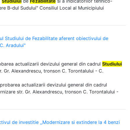
i
Studiului
de
Fezabilitate
si a indicatorilor tehnico-
ere B-dul Sudului" Consiliul Local al Municipiului
l Studiului de Fezabilitate aferent obiectivului de
 C. Aradului"
obarea actualizarii devizului general din cadrul
Studiului
r. Gr. Alexandrescu, tronson C. Torontalului - C.
aprobarea actualizarii devizului general din cadrul
rnizare str. Gr. Alexandrescu, tronson C. Torontalului -
ivul de investitie ,,Modernizare si extindere la 4 benzi