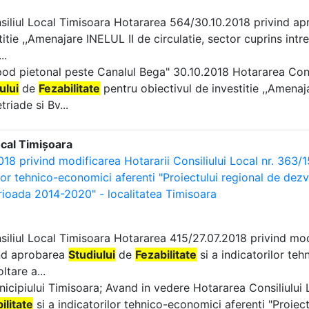
nsiliul Local Timisoara Hotararea 564/30.10.2018 privind a
titie ,,Amenajare INELUL II de circulatie, sector cuprins intr
..
i pod pietonal peste Canalul Bega" 30.10.2018 Hotararea Con
ului
de
Fezabilitate
pentru obiectivul de investitie ,,Amenajar
riade si Bv...
ocal Timișoara
018 privind modificarea Hotararii Consiliului Local nr. 363/1
lor tehnico-economici aferenti "Proiectului regional de dezvo
erioada 2014-2020" - localitatea Timisoara
nsiliul Local Timisoara Hotararea 415/27.07.2018 privind mod
ind aprobarea
Studiului
de
Fezabilitate
si a indicatorilor teh
ltare a...
unicipiului Timisoara; Avand in vedere Hotararea Consiliulu
ilitate
si a indicatorilor tehnico-economici aferenti "Proiect