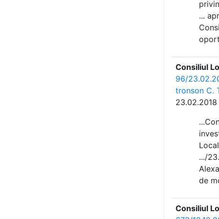
privin
... a
Consi
oport
Consiliul L
96/23.02.20
tronson C. T
23.02.2018
...Co
inves
Local
.../2
Alexa
de mo
Consiliul L