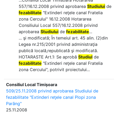
...Consiliul Local Timisoara Hotararea
557/16.12.2008 privind aprobarea
Studiului
de
fezabilitate
"Extinderi reţele canal Fratelia
zona Cercului" 16.12.2008 Hotararea
Consiliului Local 557/16.12.2008 privind
aprobarea
Studiului
de
fezabilitate
...
... şi modificată; În temeiul art. 45 alin. (2)din
Legea nr.215/2001 privind administraţia
publică locală,republicată şi modificată.
HOTARASTE Art.1: Se aprobă
Studiul
de
fezabilitate
"Extinderi reţele canal Fratelia
zona Cercului", potrivit proiectului...
Consiliul Local Timișoara
509/25.11.2008 privind aprobarea Studiului de
fezabilitate "Extinderi reţele canal Plopi zona
Parâng"
25.11.2008