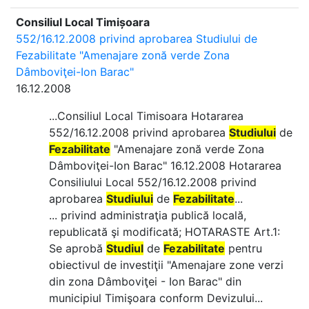
Consiliul Local Timișoara
552/16.12.2008 privind aprobarea Studiului de
Fezabilitate "Amenajare zonă verde Zona
Dâmboviţei-Ion Barac"
16.12.2008
...Consiliul Local Timisoara Hotararea
552/16.12.2008 privind aprobarea
Studiului
de
Fezabilitate
"Amenajare zonă verde Zona
Dâmboviţei-Ion Barac" 16.12.2008 Hotararea
Consiliului Local 552/16.12.2008 privind
aprobarea
Studiului
de
Fezabilitate
...
... privind administraţia publică locală,
republicată şi modificată; HOTARASTE Art.1:
Se aprobă
Studiul
de
Fezabilitate
pentru
obiectivul de investiţii "Amenajare zone verzi
din zona Dâmboviţei - Ion Barac" din
municipiul Timişoara conform Devizului...