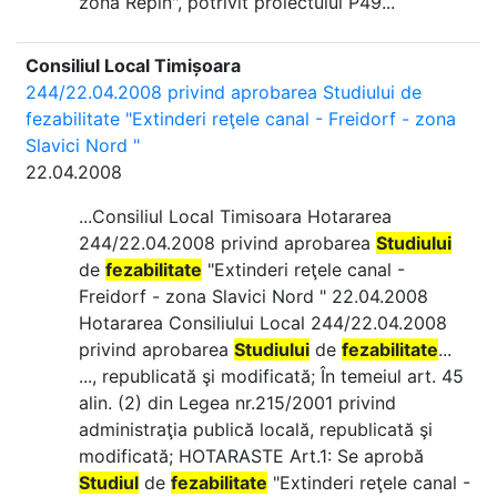
zona Repin", potrivit proiectului P49...
Consiliul Local Timișoara
244/22.04.2008 privind aprobarea Studiului de
fezabilitate "Extinderi reţele canal - Freidorf - zona
Slavici Nord "
22.04.2008
...Consiliul Local Timisoara Hotararea
244/22.04.2008 privind aprobarea
Studiului
de
fezabilitate
"Extinderi reţele canal -
Freidorf - zona Slavici Nord " 22.04.2008
Hotararea Consiliului Local 244/22.04.2008
privind aprobarea
Studiului
de
fezabilitate
...
..., republicată şi modificată; În temeiul art. 45
alin. (2) din Legea nr.215/2001 privind
administraţia publică locală, republicată şi
modificată; HOTARASTE Art.1: Se aprobă
Studiul
de
fezabilitate
"Extinderi reţele canal -