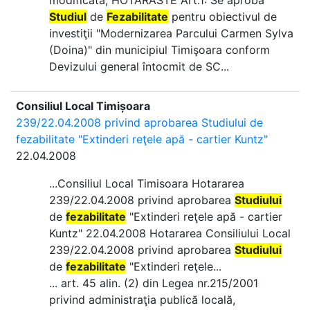
modificată; HOTARASTE Art.1: Se aprobă
Studiul
de
Fezabilitate
pentru obiectivul de
investiţii "Modernizarea Parcului Carmen Sylva
(Doina)" din municipiul Timişoara conform
Devizului general întocmit de SC...
Consiliul Local Timișoara
239/22.04.2008 privind aprobarea Studiului de
fezabilitate "Extinderi reţele apă - cartier Kuntz"
22.04.2008
...Consiliul Local Timisoara Hotararea
239/22.04.2008 privind aprobarea
Studiului
de
fezabilitate
"Extinderi reţele apă - cartier
Kuntz" 22.04.2008 Hotararea Consiliului Local
239/22.04.2008 privind aprobarea
Studiului
de
fezabilitate
"Extinderi reţele...
... art. 45 alin. (2) din Legea nr.215/2001
privind administraţia publică locală,