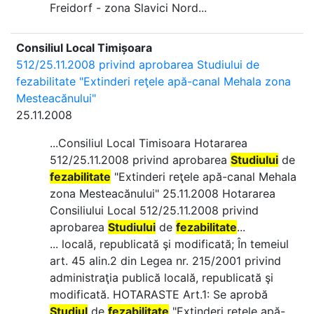
Freidorf - zona Slavici Nord...
Consiliul Local Timișoara
512/25.11.2008 privind aprobarea Studiului de
fezabilitate "Extinderi reţele apă-canal Mehala zona
Mesteacănului"
25.11.2008
...Consiliul Local Timisoara Hotararea
512/25.11.2008 privind aprobarea
Studiului
de
fezabilitate
"Extinderi reţele apă-canal Mehala
zona Mesteacănului" 25.11.2008 Hotararea
Consiliului Local 512/25.11.2008 privind
aprobarea
Studiului
de
fezabilitate
...
... locală, republicată şi modificată; În temeiul
art. 45 alin.2 din Legea nr. 215/2001 privind
administraţia publică locală, republicată şi
modificată. HOTARASTE Art.1: Se aprobă
Studiul
de
fezabilitate
"Extinderi reţele apă-