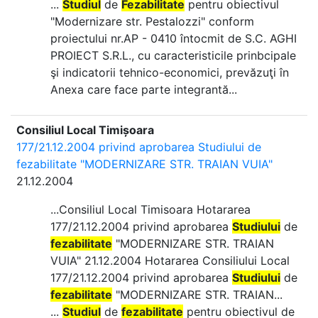
...
Studiul
de
Fezabilitate
pentru obiectivul
"Modernizare str. Pestalozzi" conform
proiectului nr.AP - 0410 întocmit de S.C. AGHI
PROIECT S.R.L., cu caracteristicile prinbcipale
şi indicatorii tehnico-economici, prevăzuţi în
Anexa care face parte integrantă...
Consiliul Local Timișoara
177/21.12.2004 privind aprobarea Studiului de
fezabilitate "MODERNIZARE STR. TRAIAN VUIA"
21.12.2004
...Consiliul Local Timisoara Hotararea
177/21.12.2004 privind aprobarea
Studiului
de
fezabilitate
"MODERNIZARE STR. TRAIAN
VUIA" 21.12.2004 Hotararea Consiliului Local
177/21.12.2004 privind aprobarea
Studiului
de
fezabilitate
"MODERNIZARE STR. TRAIAN...
...
Studiul
de
fezabilitate
pentru obiectivul de