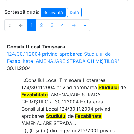
Sortează după:
Relevanță
Dată
«
←
1
2
3
4
→
»
Consiliul Local Timișoara
124/30.11.2004 privind aprobarea Studiului de
Fezabilitate "AMENAJARE STRADA CHIMIŞTILOR"
30.11.2004
...Consiliul Local Timisoara Hotararea
124/30.11.2004 privind aprobarea
Studiului
de
Fezabilitate
"AMENAJARE STRADA
CHIMIŞTILOR" 30.11.2004 Hotararea
Consiliului Local 124/30.11.2004 privind
aprobarea
Studiului
de
Fezabilitate
"AMENAJARE STRADA...
...), (l) şi (m) din legea nr.215/2001 privind