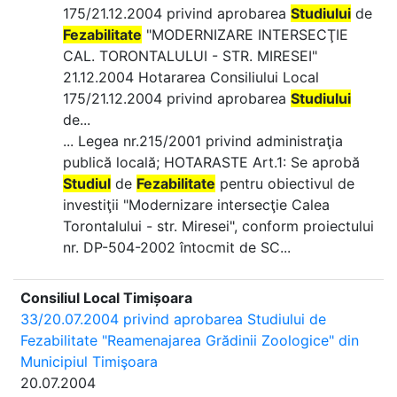
175/21.12.2004 privind aprobarea
Studiului
de
Fezabilitate
"MODERNIZARE INTERSECŢIE
CAL. TORONTALULUI - STR. MIRESEI"
21.12.2004 Hotararea Consiliului Local
175/21.12.2004 privind aprobarea
Studiului
de...
... Legea nr.215/2001 privind administraţia
publică locală; HOTARASTE Art.1: Se aprobă
Studiul
de
Fezabilitate
pentru obiectivul de
investiţii "Modernizare intersecţie Calea
Torontalului - str. Miresei", conform proiectului
nr. DP-504-2002 întocmit de SC...
Consiliul Local Timișoara
33/20.07.2004 privind aprobarea Studiului de
Fezabilitate "Reamenajarea Grădinii Zoologice" din
Municipiul Timişoara
20.07.2004