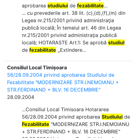
aprobarea
studiului
de
fezabilitate
...
... cu prevederile art. 38 lit. (c),(d),(f),(m) din
Legea nr.215/2001 privind administraţia
publică locală; În temeiul art. 46 din Legea
nr.215/2001 privind administraţia publică
locală; HOTARASTE Art.1: Se aprobă
studiul
de
fezabilitate
,,Extindere...
Consiliul Local Timișoara
56/28.09.2004 privind aprobarea Studiului de
Fezabilitate "MODERNIZARE STR.I.NEMOIANU +
STR.FERDINAND + BLV. 16 DECEMBRIE"
28.09.2004
...Consiliul Local Timisoara Hotararea
56/28.09.2004 privind aprobarea
Studiului
de
Fezabilitate
"MODERNIZARE STR.I.NEMOIANU
+ STR.FERDINAND + BLV. 16 DECEMBRIE"