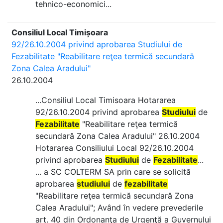
tehnico-economici...
Consiliul Local Timișoara
92/26.10.2004 privind aprobarea Studiului de
Fezabilitate "Reabilitare reţea termică secundară
Zona Calea Aradului"
26.10.2004
...Consiliul Local Timisoara Hotararea
92/26.10.2004 privind aprobarea
Studiului
de
Fezabilitate
"Reabilitare reţea termică
secundară Zona Calea Aradului" 26.10.2004
Hotararea Consiliului Local 92/26.10.2004
privind aprobarea
Studiului
de
Fezabilitate
...
... a SC COLTERM SA prin care se solicită
aprobarea
studiului
de
fezabilitate
"Reabilitare reţea termică secundară Zona
Calea Aradului"; Având în vedere prevederile
art. 40 din Ordonanţa de Urgenţă a Guvernului