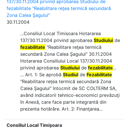
137/30.11.2004 privind aprobarea Studiului de
fezabilitate "Reabilitare reţea termică secundară
Zona Calea Şagului"
30.11.2004
...Consiliul Local Timisoara Hotararea
137/30.11.2004 privind aprobarea
Studiului
de
fezabilitate
"Reabilitare reţea termică
secundară Zona Calea Şagului" 30.11.2004
Hotararea Consiliului Local 137/30.11.2004
privind aprobarea
Studiului
de
fezabilitate
...
... Art. 1: Se aprobă
Studiul
de
Fezabilitate
"Reabilitare reţea termică secundară Zona
Calea Şagului" întocmit de SC COLTERM SA,
având indicatorii tehnico-economici prevăzuţi
în Anexă, care face parte integrantă din
prezenta hotărâre. Art. 2: Finanţarea...
Consiliul Local Timișoara