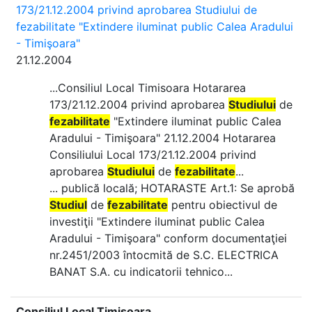
173/21.12.2004 privind aprobarea Studiului de
fezabilitate "Extindere iluminat public Calea Aradului
- Timişoara"
21.12.2004
...Consiliul Local Timisoara Hotararea
173/21.12.2004 privind aprobarea
Studiului
de
fezabilitate
"Extindere iluminat public Calea
Aradului - Timişoara" 21.12.2004 Hotararea
Consiliului Local 173/21.12.2004 privind
aprobarea
Studiului
de
fezabilitate
...
... publică locală; HOTARASTE Art.1: Se aprobă
Studiul
de
fezabilitate
pentru obiectivul de
investiţii "Extindere iluminat public Calea
Aradului - Timişoara" conform documentaţiei
nr.2451/2003 întocmită de S.C. ELECTRICA
BANAT S.A. cu indicatorii tehnico...
Consiliul Local Timișoara