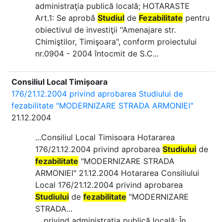
administraţia publică locală; HOTARASTE
Art.1: Se aprobă
Studiul
de
Fezabilitate
pentru
obiectivul de investiţii "Amenajare str.
Chimiştilor, Timişoara", conform proiectului
nr.0904 - 2004 întocmit de S.C...
Consiliul Local Timișoara
176/21.12.2004 privind aprobarea Studiului de
fezabilitate "MODERNIZARE STRADA ARMONIEI"
21.12.2004
...Consiliul Local Timisoara Hotararea
176/21.12.2004 privind aprobarea
Studiului
de
fezabilitate
"MODERNIZARE STRADA
ARMONIEI" 21.12.2004 Hotararea Consiliului
Local 176/21.12.2004 privind aprobarea
Studiului
de
fezabilitate
"MODERNIZARE
STRADA...
... privind administraţia publică locală; În