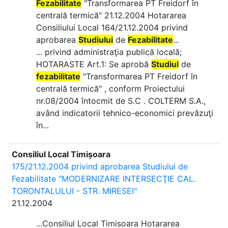
Fezabilitate
"Transformarea PT Freidorf în
centrală termică" 21.12.2004 Hotararea
Consiliului Local 164/21.12.2004 privind
aprobarea
Studiului
de
Fezabilitate
...
... privind administraţia publică locală;
HOTARASTE Art.1: Se aprobă
Studiul
de
fezabilitate
"Transformarea PT Freidorf în
centrală termică" , conform Proiectului
nr.08/2004 întocmit de S.C . COLTERM S.A.,
având indicatorii tehnico-economici prevăzuţi
în...
Consiliul Local Timișoara
175/21.12.2004 privind aprobarea Studiului de
Fezabilitate "MODERNIZARE INTERSECŢIE CAL.
TORONTALULUI - STR. MIRESEI"
21.12.2004
...Consiliul Local Timisoara Hotararea