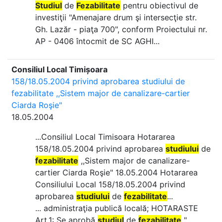
Studiul
de
Fezabilitate
pentru obiectivul de
investiţii "Amenajare drum şi intersecţie str.
Gh. Lazăr - piaţa 700", conform Proiectului nr.
AP - 0406 întocmit de SC AGHI...
Consiliul Local Timișoara
158/18.05.2004 privind aprobarea studiului de
fezabilitate ,,Sistem major de canalizare-cartier
Ciarda Roşie"
18.05.2004
...Consiliul Local Timisoara Hotararea
158/18.05.2004 privind aprobarea
studiului
de
fezabilitate
,,Sistem major de canalizare-
cartier Ciarda Roşie" 18.05.2004 Hotararea
Consiliului Local 158/18.05.2004 privind
aprobarea
studiului
de
fezabilitate
...
... administraţia publică locală; HOTARASTE
Art.1: Se aprobă
studiul
de
fezabilitate
"