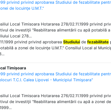
99 privind privind aprobarea Studiului de fezabilitate pentru
onei de locuinţe U.M.T."
nsiliul Local Timisoara Hotararea 278/02.11.1999 privind pr
tivul de investiţii "Reabilitarea alimentării cu apă potabilă 
liului Local 278...
2.11.1999 privind privind aprobarea
Studiului
de
fezabilitate
p
otabilă a zonei de locuinţe U.M.T." Consiliul Local al Munic
...
ocal Timișoara
99 privind privind aprobarea Studiului de fezabilitate pentru
locuri T.C.I. Calea Lipovei - Municipiul Timişoara"
nsiliul Local Timisoara Hotararea 276/02.11.1999 privind pr
tivul de investiţii "Reabilitarea alimentării cu apă a zonei d
1999...