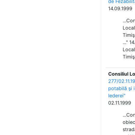
de Fezabili
14.09.1999
...Co
Local
Timiş
..." 
Local
Timiş
Consiliul L
277/02.11.19
potabilă şi 
Iederei"
02.11.1999
...Co
obiec
strada