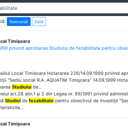
pă:
Relevanță
Dată
ocal Timișoara
999 privind aprobarea Studiului de fezabilitate pentru obiec
nsiliul Local Timisoara Hotararea 226/14.09.1999 privind a
tiţii "Sediu social R.A. AQUATIM Timişoara" 14.09.1999 Hota
barea
Studiului
de...
emeiul art.28 alin.1 şi 2 din Legea nr. 69/1991 privind admin
bă
Studiul
de
fezabilitate
pentru obiectivul de investiţii "S
eristicile...
ocal Timișoara