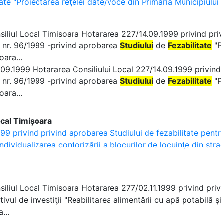
tate "Proiectarea reţelei date/voce din Primăria Municipiului
nsiliul Local Timisoara Hotararea 227/14.09.1999 privind pri
 nr. 96/1999 -privind aprobarea
Studiului
de
Fezabilitate
"P
oara...
14.09.1999 Hotararea Consiliului Local 227/14.09.1999 privind
 nr. 96/1999 -privind aprobarea
Studiului
de
Fezabilitate
"P
oara...
ocal Timișoara
99 privind privind aprobarea Studiului de fezabilitate pentru
individualizarea contorizării a blocurilor de locuinţe din stra
nsiliul Local Timisoara Hotararea 277/02.11.1999 privind pr
tivul de investiţii "Reabilitarea alimentării cu apă potabilă ş
...