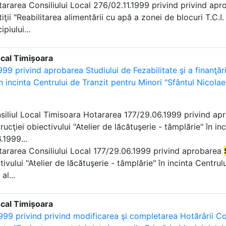
otararea Consiliului Local 276/02.11.1999 privind privind ap
tiţii "Reabilitarea alimentării cu apă a zonei de blocuri T.C.I
piului...
ocal Timișoara
99 privind aprobarea Studiului de Fezabilitate şi a finanţării
n incinta Centrului de Tranzit pentru Minori "Sfântul Nicolae
nsiliul Local Timisoara Hotararea 177/29.06.1999 privind a
rucţiei obiectivului "Atelier de lăcătuşerie - tâmplărie" în i
.1999...
otararea Consiliului Local 177/29.06.1999 privind aprobarea
tivului "Atelier de lăcătuşerie - tâmplărie" în incinta Centrul
al...
ocal Timișoara
999 privind privind modificarea şi completarea Hotărârii Con