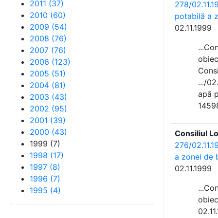
2011
(
37
)
278/02.11.19
2010
(
60
)
potabilă a z
2009
(
54
)
02.11.1999
2008
(
76
)
...Co
2007
(
76
)
obiec
2006
(
123
)
Consi
2005
(
51
)
.../0
2004
(
81
)
apă p
2003
(
43
)
14598
2002
(
95
)
2001
(
39
)
2000
(
43
)
Consiliul L
1999
(
7
)
276/02.11.19
1998
(
17
)
a zonei de b
1997
(
8
)
02.11.1999
1996
(
7
)
...Co
1995
(
4
)
obiec
02.11.