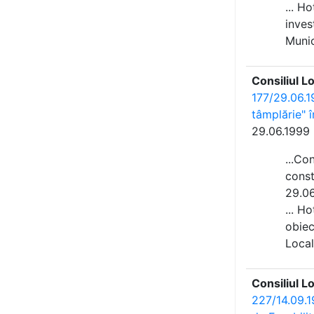
... H
inves
Munici
Consiliul L
177/29.06.19
tâmplărie" î
29.06.1999
...Co
const
29.06
... H
obiec
Local 
Consiliul L
227/14.09.1