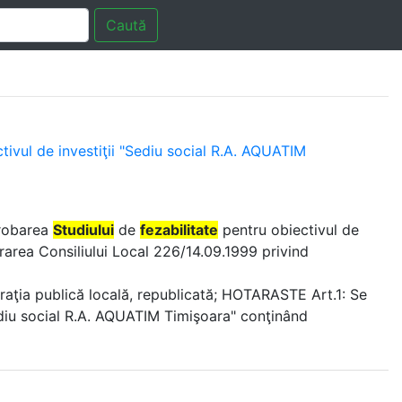
Caută
tivul de investiţii "Sediu social R.A. AQUATIM
probarea
Studiului
de
fezabilitate
pentru obiectivul de
rarea Consiliului Local 226/14.09.1999 privind
istraţia publică locală, republicată; HOTARASTE Art.1: Se
ediu social R.A. AQUATIM Timişoara" conţinând