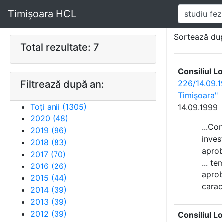
Timișoara HCL
Sortează du
Total rezultate: 7
Consiliul L
Filtrează după an:
226/14.09.1
Timişoara"
Toți anii (
1305
)
14.09.1999
2020
(
48
)
...Co
2019
(
96
)
inves
2018
(
83
)
apro
2017
(
70
)
... t
2016
(
26
)
apro
2015
(
44
)
caract
2014
(
39
)
2013
(
39
)
2012
(
39
)
Consiliul L