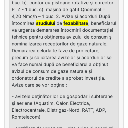
buc. b). contor cu pistoane rotative şi corector
PTZ - 1 buc. c). maşină de gătit Qnominal =
4,20 Nmc/h – 1 buc. 2. Avize şi acorduri După
întocmirea
studiului
de
fezabilitate
, beneficiarul
va urgenta demararea întocmirii documentaţiei
tehnice pentru obţinerea avizului de consum şi
nominalizarea receptorilor de gaze naturale.
Demararea celorlalte faze de proiectare,
precum şi solicitarea avizelor şi acordurilor se
va face numai după ce beneficiarul a obţinut
avizul de consum de gaze naturale şi
ordonatorul de credite a aprobat investiţia.
Avize care se vor obţine :
- avizele deţinătorilor de gospodării subterane
şi aeriene (Aquatim, Calor, Electrica,
Electrocentrale, Distrigaz-Nord, RATT, ADP,
Romtelecom)