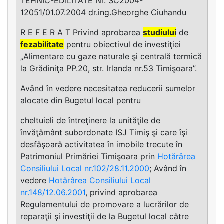
TEHNIC-EDILITATE Nr. SC2004-
12051/01.07.2004 dr.ing.Gheorghe Ciuhandu
R E F E R A T Privind aprobarea
studiului
de
fezabilitate
pentru obiectivul de investiţiei
„Alimentare cu gaze naturale şi centrală termică
la Grădiniţa PP.20, str. Irlanda nr.53 Timişoara”.
Având în vedere necesitatea reducerii sumelor
alocate din Bugetul local pentru
cheltuieli de întreţinere la unităţile de
învăţământ subordonate ISJ Timiş şi care îşi
desfăşoară activitatea în imobile trecute în
Patrimoniul Primăriei Timişoara prin
Hotărârea
Consiliului Local nr.102/28.11.2000
; Având în
vedere
Hotărârea Consiliului Local
nr.148/12.06.2001
, privind aprobarea
Regulamentului de promovare a lucrărilor de
reparaţii şi investiţii de la Bugetul local către