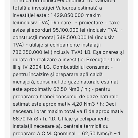
1. Indicatori tehnico-economici 1.A. Valoarea
totală a investiţiei Valoarea estimată a
investiţiei este : 1.429.850.000 maxim
lei(inclusiv TVA) Din care : - proiectare + taxe
avize şi acorduri 95.100.000 lei (inclusiv TVA) -
construcţii montaj 548.500.000 lei (inclusiv
TVA) - utilaje şi echipamente instalaţii
786.250.000 lei (inclusiv TVA) 1.B. Eşalonarea şi
durata de realizare a investiţiei Execuţie : trim.
III şi IV 2004 1.C. Combustibilul consumat -
pentru încălzire şi preparare apă caldă
menajeră, consumul de gaze naturale estimat
este aproximativ 62,50 Nm3 / h ; - pentru
prepararea hranei consumul de gaze naturale
estimat este aproximativ 4,20 Nm3 / h; Deci
necesarul orar maxim total va fi de aproximativ
66,70 Nm3 / h. 1.D. Utilaje şi echipamente
instalaţii necesare a). centrala termică cu
preparare A.C.M. Qnominal = 62,50 Nmc/h – 1