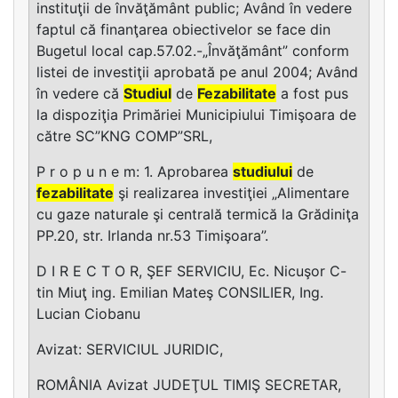
instituţii de învăţământ public; Având în vedere
faptul că finanţarea obiectivelor se face din
Bugetul local cap.57.02.-„Învăţământ” conform
listei de investiţii aprobată pe anul 2004; Având
în vedere că
Studiul
de
Fezabilitate
a fost pus
la dispoziţia Primăriei Municipiului Timişoara de
către SC”KNG COMP”SRL,
P r o p u n e m: 1. Aprobarea
studiului
de
fezabilitate
şi realizarea investiţiei „Alimentare
cu gaze naturale şi centrală termică la Grădiniţa
PP.20, str. Irlanda nr.53 Timişoara”.
D I R E C T O R, ŞEF SERVICIU, Ec. Nicuşor C-
tin Miuţ ing. Emilian Mateş CONSILIER, Ing.
Lucian Ciobanu
Avizat: SERVICIUL JURIDIC,
ROMÂNIA Avizat JUDEŢUL TIMIŞ SECRETAR,