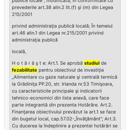
publice locale , modificată; În conformitate cu
prevederile art.38 alin.2 lit.(f) şi (m) din Legea
215/2001
privind administraţia publică locală; În temeiul
art.46 alin.1 din Legea nr.215/2001 privind
administraţia publică
locală,
H o t ă r ă ş t e: Art.1. Se aprobă
studiul
de
fezabilitate
pentru obiectivul de investiţie
„Alimentare cu gaze naturale şi centrală termică
la Grădiniţa PP.20, str. Irlanda nr.53 Timişoara,
cu caracteristicile principale şi indicatorii
tehnico-economici din lista anexă, care face
parte integrantă din prezenta Hotărâre. Art.2.
Finanţarea obiectivului prevăzut la art.1 se face
din bugetul local, cap.57.02-„Învăţământ”; Art.3.
Cu ducerea la îndeplinire a prezentei hotărâri se